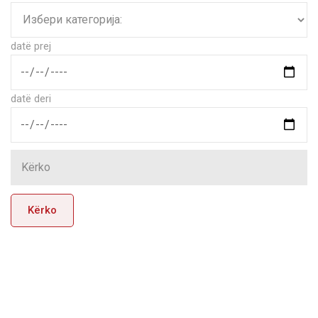
datë prej
datë deri
Kërko