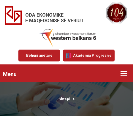
ODA EKONOMIKE
E MAQEDONISË SË VERIUT
Bëhuni anëtare
Akademia Progresive
Menu
Shtëpi