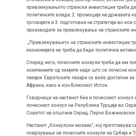
привлекувањето странски инвестиции треба да 
политичките влади; 2. промоција на државата ка
трговијата и 3. подготовка на стратегија во ко
производите за привлекување на странските ин
„Привлекувањето на странските инвестиции тре
економијата не треба да биде политичка активн
Според него, почесните конзули треба да им по
компаниите од земјите каде што се почесни кон
пазари. Европските пазари се веќе достапни за н
Африка, како и кон Блискиот Исток.
Говорници на настанот беа и почесниот конзул 
почесниот конзул на Република Турција во Охри
Советот на општина Охрид, Перчо Божиновски.
Настанот „Конзулски мозаик“, кој претставува с
поврзување на почесните конзули на Србија и Тур