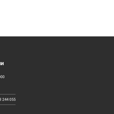
ии
000
3 244 055