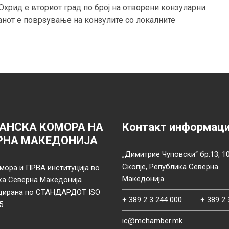
 Охрид е вториот град по број на отворени конзуларни
анот е поврзување на конзулите со локалните
АНСКА КОМОРА НА
Контакт информац
РНА МАКЕДОНИЈА
„Димитрие Чуповски“ бр.13, 1
Скопје, Република Северна
мора и ПРВА институција во
Македонија
ка Северна Македонија
цирана по СТАНДАРДОТ ISO
+ 389 2 3 244 000
+ 389 2 
5
ic@mchamber.mk