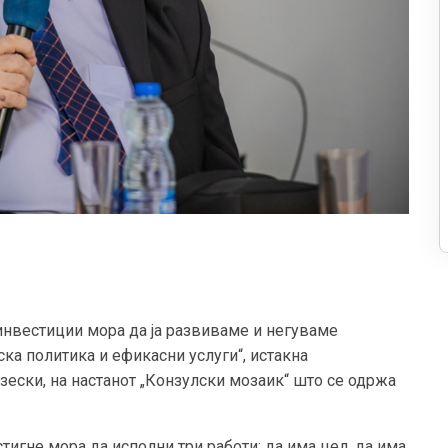
 инвестиции мора да ја развиваме и негуваме
ка политика и ефикасни услуги“, истакна
зески, на настанот „Конзулски мозаик“ што се одржа
тигне мора да исполни три работи: да има цел, да има