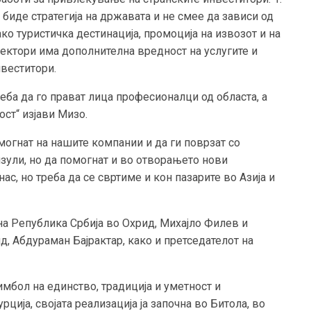
биде стратегија на државата и не смее да зависи од
ко туристичка дестинација, промоција на извозот и на
и сектори има дополнителна вредност на услугите и
веститори.
ба да го прават лица професионалци од областа, а
ост“ изјави Мизо.
могнат на нашите компании и да ги поврзат со
зули, но да помогнат и во отворањето нови
ас, но треба да се свртиме и кон пазарите во Азија и
на Република Србија во Охрид, Михајло Филев и
д, Абдураман Бајрактар, како и претседателот на
имбол на единство, традиција и уметност и
ција, својата реализација ја започна во Битола, во