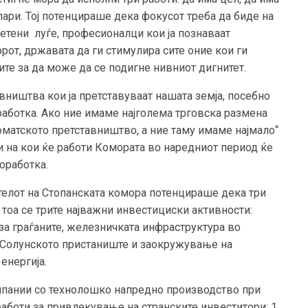
пари. Тој потенцираше дека фокусот треба да биде на
ветени луѓе, професионалци кои ја познаваат
рот, државата да ги стимулира сите оние кои ги
те за да може да се подигне нивниот дигнитет.
ништва кои ја претставуваат нашата земја, посебно
работка. Ако ние имаме најголема трговска размена
оматското претставништво, а ние таму имаме најмало“
ти на кои ќе работи Комората во наредниот период ќе
оработка.
телот на Стопанската комора потенцираше дека три
а тоа се трите најважни инвестициски активности:
 за граѓаните, железничката инфраструктура во
 Солунското пристаниште и заокружување на
енергија.
омпании со технолошко напредно производство при
работи за привлекување на странските инвеститори: 1.