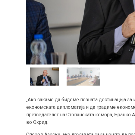
„Aко сакаме да бидеме позната дестинација за
економската дипломатија и да градиме економс
претседателот на Стопанската комора, Бранко А
во Охрид.
Според Азески, ако државата сака нешто да пос