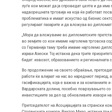
луѓе кои можат да ја спроведат целта и да има 
надворешната трговија на која ќе работаат пос
проблематика и имаат искуство од бизнис секто
регулираат пазарите и да вложува во дипломати
„Мора да вложуваме во дипломатските претстав
во земјите со кои имаме најголема трговска со
со Германија таму треба имаме најголемо дипл
изјави Азески. Тој истакна дека трите приорите
бидат: извозот, образованието и регионалната с
Во продолжение на своето обраќање, претседа
работи ќе влијаат на нас во наредниот период, 
гасификацијата, која е важна и за компаниите и
Вардарската долина, посебно поврзувањето со
инвестициите за дел од обновливите извори на 
Претседателот на Асоцијацијата за странски к
Стопанската комора, Виктор Мизо, истакна три 