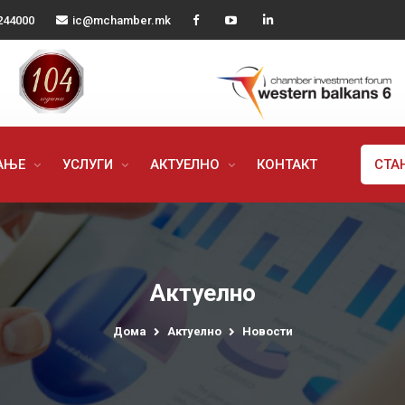
244000
ic@mchamber.mk
РАЊЕ
УСЛУГИ
АКТУЕЛНО
КОНТАКТ
СТА
Актуелно
Дома
Актуелно
Новости