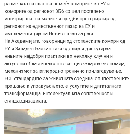
размената на знаења помеѓу коморите во ЕУ и
коморите од регионот ЗБ6 со цел постепено
интегрирање на малите и средби претпријатија од
регионот на единствениот пазар на ЕУ и
имплементација на Новиот план за раст.
На Академијата, говорници од стопанските комори од
ЕУ и Западен Балкан ги споделија и дискутираа
нивните најдобри практики во неколку клучни и
актуелни области како што се: циркуларна економија,
механизмот за јаглеродно гранично прилагодување,
ЕСГ стандардите за животната средина, општествените
прашања и управувањето, е-услугите и дигиталната
трансформација, интелектуалната сопственост и
стандардизацијата.