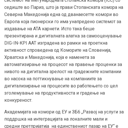
системот на Меѓународната стопанска комора (ICC) со
седиште во Париз, што ја прави Стопанската комора на
Северна Македонија една од дванаесетте комори во
Европа која пионерски го има унапредено системот за
издавање на АТА карнети. Исто така беше
презентирана и дигиталната алатка за самооценување
DIG-IN-KPI AAT изградена во рамки на проеткна
активност спроведена од Коморите на Словенија,
Хрватска и Македонија, која е наменета за
автоматизирање на процесот на правење проценки за
нивото на дигитална зрелост на градежните компании
во насока на поттикнување на компаниите за
дигитализирање на процесите во работењето со цел
зголемување на продуктивноста и градење на
конкуреност.
Академијата на комори од ЕУ и ЗБ6 „Развој на услуги за
поддршка на интеграцијата на локалните мали и
средни претпријатија на единствениот пазар на ЕУ“ е