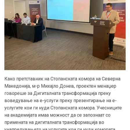
Како претставник на Стопанската комора на Северна
Македонија, м-р Михајло Донев, проектен менаџер
говореше за Дигиталната трансформација преку
воведување на е-услуги преку презентирање на е-
услугите кои ги нуди Стопанската комора. Учесниците
на академијата имаа можност да се запознаат со
примената на дигиталната трансформација во
унапредувањето на услугите кои ги нуди комората