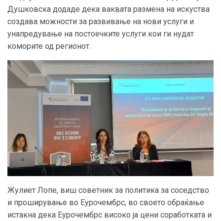
Душковска додаде дека ваквата размена на искуства
создава можности за развивање на нови услуги и
унапредување на постоечките услуги кои ги нудат
коморите од регионот.
Жулиет Лопе, виш советник за политика за соседство
и проширување во Еурочембрс, во своето обраќање
истакна дека Еурочембрс високо ја цени соработката и