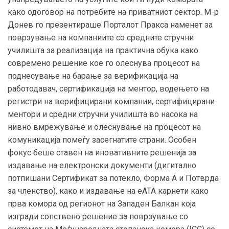
како одоговор на потребите на приватниот сектор. М-р
Донев го презентираше Порталот Пракса наменет за
поврзување на компаниите со средните стручни
училишта за реализација на практична обука како
современо решение кое го олеснува процесот на
поднесување на барање за верификација на
работодавач, сертификација на ментор, водењето на
регистри на верифицирани компании, сертифицирани
ментори и средни стручни училишта во насока на
нивно вмрежување и олеснување на процесот на
комуникација помеѓу засегнатите страни. Особен
фокус беше ставен на иновативните решенија за
издавање на електронски документи (дигитално
потпишани Сертификат за потекло, Форма А и Потврда
за членство), како и издавање на еАТА карнети како
прва комора од регионот на Западен Балкан која
изгради сопствено решение за поврзување со