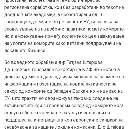
пристапна перспектива и теми од интерес за
регионална соработка, кои беа разработени во текот на
дводневната академија, а презентирани од 16
говорници од земјите во регионот и ЕУ, во насока на
споделување на најдобрите практики помеѓу коморите,
но и вмрежување помеѓу колегите со цел зајакнување
на улогата на коморите како витални поддржувачи на
локалните бизниси.
Во воведното обраќање д-р Татјана Штерјова
Душковска, генерален секретар на КИФ ЗБ6 истакна
дека академијата дава одлична можност за размена на
информации и прзентација на новите активности на
секоја од коморите од Западен Балкан, но и на ниво на
ЕУ, што практично овозможува тековно следење на
активностите кои ги превзема секоја од коморите кога
станува збор за креирање на услуги поврзани со
поддршка на интеграцијата кон европските синџири на
снадбување за нашите локални компании. Д-р Штејова