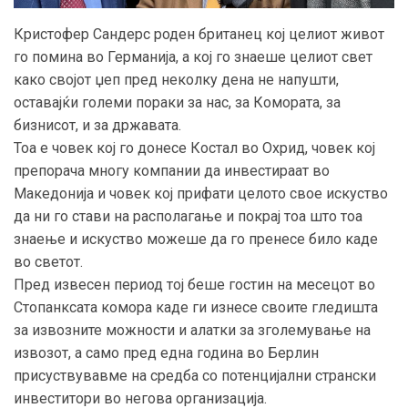
Кристофер Сандерс роден британец кој целиот живот
го помина во Германија, а кој го знаеше целиот свет
како својот џеп пред неколку дена не напушти,
оставајќи големи пораки за нас, за Комората, за
бизнисот, и за државата.
Тоа е човек кој го донесе Костал во Охрид, човек кој
препорача многу компании да инвестираат во
Македонија и човек кој прифати целото свое искуство
да ни го стави на располагање и покрај тоа што тоа
знаење и искуство можеше да го пренесе било каде
во светот.
Пред извесен период тој беше гостин на месецот во
Стопанксата комора каде ги изнесе своите гледишта
за извозните можности и алатки за зголемување на
извозот, а само пред една година во Берлин
присуствувавме на средба со потенцијални странски
инвеститори во негова организација.