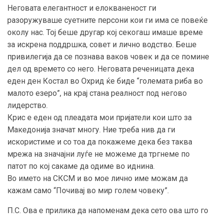
Неговата елегантност и елокваненост ги
разоружуваше суетните персони кои ги има се повеќе
околу нас. Тој беше другар кој секогаш имаше време
за искрена поддршка, совет и лично водство. Беше
привилегија да се познава ваков човек и да се помине
дел од времето со него. Неговата реченицата дека
еден ден Костал во Охрид ќе биде “големата риба во
малото езеро”, на крај стана реалност под негово
лидерство.
Крис е еден од плеадата мои пријатели кои што за
Македонија значат многу. Ние треба нив да ги
искористиме и со тоа да покажеме дека без таква
мрежа на значајни луѓе не можеме да тргнеме по
патот по кој сакаме да одиме во иднина.
Во името на СКСМ и во мое лично име можам да
кажам само “Почивај во мир голем човеку”.
П.С. Ова е прилика да напоменам дека сето ова што го