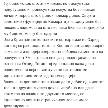
Тој беше човек што анимираше, поттикнуваше,
поврзуваше и пренесуваше искуства без никаков
личен интерес, што е редок пример денес. Својата
советничка функција во Комората ја извршуваше без
никаков надомест за што ние како бизнис заедница ќе
му бидеме многу благодарни.
Јас и Крис првите контакти ги остваривме во Охрид
кога тој со раководството на Костал ја остварија својата
замисла и изградија современа фабрика на местото на
прочуениот Емо кој како некоја пропаст зјапаше на
влезот на Охрид. Тогаш тој едноставно кажа дека
посветеноста која ја вложува во нас е влог во
иднината и влог во младата генерација.
Знаеше на достоинствен начин да го добие од животот
тоа што другите мислеа дека е изгубено или да го
каже тоа на начин што другите го мислеа, но
едноставно нивната ограниченост тоа не им го
дозволуваше.