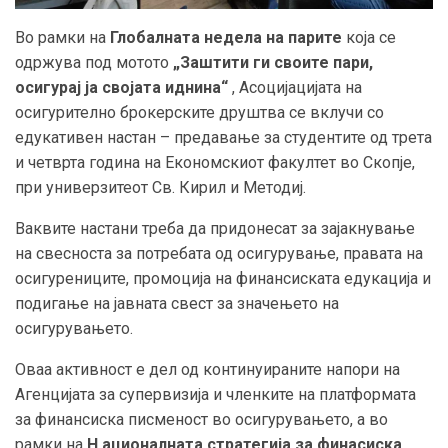
Во рамки на
Глобалната недела на парите
која се
одржува под мотото
„Заштити ги своите пари,
осигурај ја својата иднина“
, Асоцијацијата на
осигурително брокерските друштва се вклучи со
едукативен настан – предавање за студентите од трета
и четврта година на Економскиот факултет во Скопје,
при универзитеот Св. Кирил и Методиј.
Ваквите настани треба да придонесат за зајакнување
на свесноста за потребата од осигурување, правата на
осигурениците, промоција на финансиската едукација и
подигање на јавната свест за значењето на
осигурувањето.
Оваа активност е дел од континуираните напори на
Агенцијата за супервизија и членките на платформата
за финансиска писменост во осигурувањето, а во
рамки на
Н
ационалната стратегија за финасиска