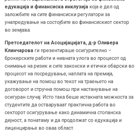
едукација и финансиска инклузија
која е дел од
заложбите на сите финансиски регулатори за
унапредување на состојбите во финансискиот сектор
во земјава.
Претседателот на Асоцијацијата, д-р Оливера
Клинчарова
ги презентираше осигурително –
брокерските работи и нивната улога во процесот од
снимање на ризик и сите законски и етички обврски во
процесот на посредување, наплата на премија,
укажување на помош во текот на траењето на
договорот и стручна помош при настанување на
осигуран случај. Исто така беше истакната можноста за
студентите да остваруваат практична работа во
секторот осигурување како динамична стопанска
дејност, а понатаму и да продолжат со едукација и
лиценцирање во оваа област.