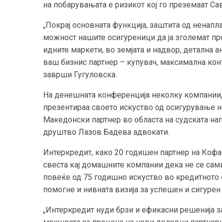
на побарувањата е ризикот кој го преземаат Са
„Покрај основната функција, заштита од ненапла
можност нашите осигуреници да ја зголемат пр
идните маркети, во земјата и надвор, детална а
ваш бизнис партнер – купувач, максимална кон
заврши Гугуловска.
На денешната конференција неколку компании, 
презентираа своето искуство од осигурување н
Македонски партнер во областа на судската нап
друштво Лазов Бадева адвокати.
Интеркредит, како 20 годишен партнер на Кофас
свеста кај домашните компании дека не се сами
повеќе од 75 годишно искуство во кредитното 
помогне и нивната визија за успешен и сигурен
„Интеркредит нуди брзи и ефикасни решенија з