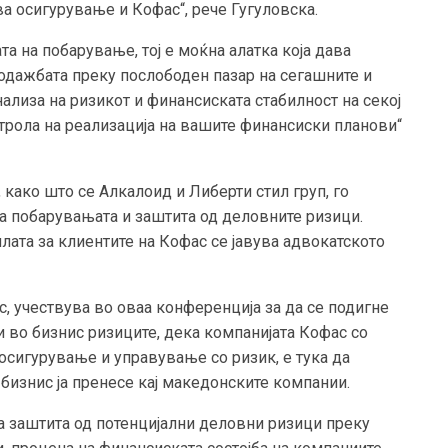
ва осигурување и Кофас“, рече Гугуловска.
та на побарување, тој е моќна алатка која дава
одажбата преку послободен пазар на сегашните и
нализа на ризикот и финансиската стабилност на секој
трола на реализација на вашите финансиски планови“
како што се Алкалоид и Либерти стил груп, го
а побарувањата и заштита од деловните ризици.
лата за клиентите на Кофас се јавува адвокатското
, учествува во оваа конференција за да се подигне
 во бизнис ризиците, дека компанијата Кофас со
осигурување и управување со ризик, е тука да
 бизнис ја пренесе кај македонските компании.
а заштита од потенцијални деловни ризици преку