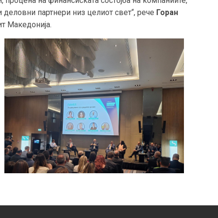
 процена на финансиската состојба на компаниите,
 деловни партнери низ целиот свет“, рече
Горан
ит Македонија.