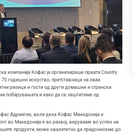
ка компанија Кофас ја организираше првата Country
 75 годишно искуство, претставници на оваа
тни ризици и гости од други домашни и странски
 на побарувањата и како да се заштитиме од
офас Адриатик, вели дека Кофас Македонија е
рот во Македонија е во развој, веруваме во успех на
нашите продукти, може квалитетно да придонесеме до