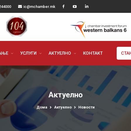
244000
ic@mchamber.mk
РАЊЕ
УСЛУГИ
АКТУЕЛНО
КОНТАКТ
СТА
Актуелно
Дома
Актуелно
Новости