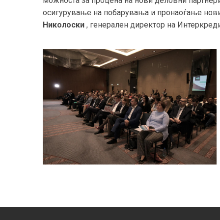
можноста за процена на нови деловни партнери,
осигурување на побарувања и пронаоѓање нови
Николоски
, генерален директор на Интеркред