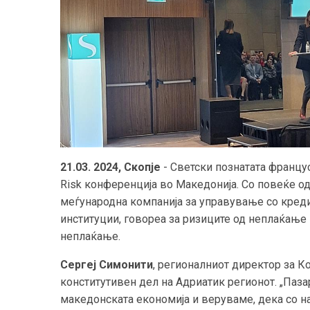
21.03
.
2024, Скопје
- Светски познатата францус
Risk конференција во Македонија. Со повеќе од
меѓународна компанија за управување со креди
институции, говореа за ризиците од неплаќање
неплаќање.
Сергеј Симонити
, регионалниот директор за К
конститутивен дел на Адриатик регионот. „Паза
македонската економија и веруваме, дека со 