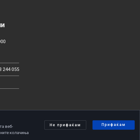
ии
000
3 244 055
Прифаќам
Не прифаќам
та веб-
чните колачиња
олитика за приватност
|
Политика за колачиња