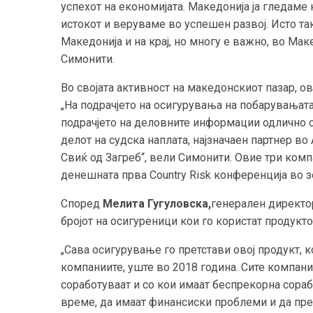
успехот на економијата. Македонија ја гледаме 
истокот и веруваме во успешен развој. Исто та
Македонија и на крај, но многу е важно, во Ма
Симонити.
Во својата активност на македонскиот пазар, о
„На подрачјето на осигурувања на побарувањата
подрачјето на деловните информации одлично 
делот на судска наплата, најзначаен партнер в
Свиќ од Загреб“, вели Симонити. Овие три комп
денешната прва Country Risk конференција во з
Според
Мелита Гугуловска,
генерален директор
бројот на осигуреници кои го користат продукт
„Сава осигурување го претстави овој продукт, 
компаниите, уште во 2018 година. Сите компан
соработуваат и со кои имаат беспрекорна сорабо
време, да имаат финансиски проблеми и да прес