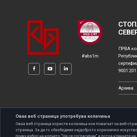
СТОП
СЕВЕ
ПРВА ко
#abs1m
Републи
сертифи
9001:201
Архива
Оваа веб страница употребува колачиња
Оваа веб-страница користи колачиња кои помагаат на веб-стра
страница. За да го обезбедиме најдоброто корисничко искуство
Copyright © 2026 Developed by
Unet
. All rights reserve
преку избор на копчето "Не се согласувам" и потоа кликнете на