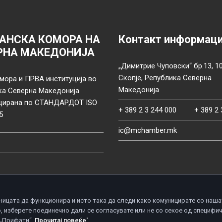
АНСКА КОМОРА НА
Контакт информац
РНА МАКЕДОНИЈА
„Димитрие Чуповски“ бр.13, 1
Скопје, Република Северна
мора и ПРВА институција во
Македонија
ка Северна Македонија
цирана по СТАНДАРДОТ ISO
+ 389 2 3 244 000
+ 389 2 
5
ic@mchamber.mk
ницата да функционира и исто така да следи како комуницирате со наша
, изберете поединечно дали се согласувате или не со секое од специфи
d.
П
 „Прифати“.
Прочитај повеќе'
.