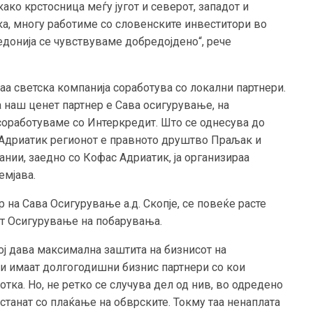
како крстосница меѓу југот и северот, западот и
ка, многу работиме со словенските инвеститори во
кедонија се чувствуваме добредојдено“, рече
ваа светска компанија соработува со локални партнери.
 наш ценет партнер е Сава осигурување, на
соработуваме со Интеркредит. Што се однесува до
о Адриатик регионот е правното друштво Праљак и
ании, заедно со Кофас Адриатик, ја организираа
емјава.
 на Сава Осигурување а.д. Скопје, се повеќе расте
от Осигурување на побарувања.
кој дава максимална заштита на бизнисот на
ии имаат долгогодишни бизнис партнери со кои
тка. Но, не ретко се случува дел од нив, во одредено
танат со плаќање на обврските. Токму таа ненаплата