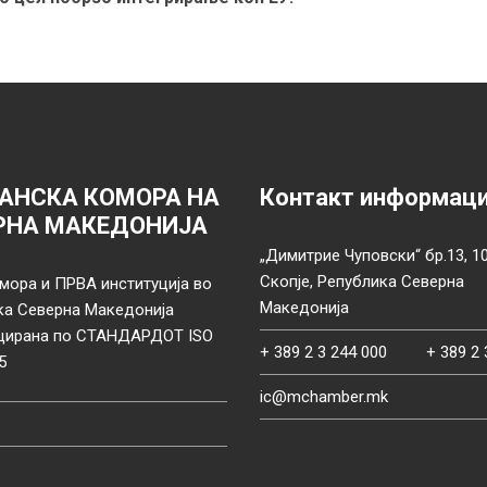
АНСКА КОМОРА НА
Контакт информац
РНА МАКЕДОНИЈА
„Димитрие Чуповски“ бр.13, 1
Скопје, Република Северна
мора и ПРВА институција во
Македонија
ка Северна Македонија
цирана по СТАНДАРДОТ ISO
+ 389 2 3 244 000
+ 389 2 
5
ic@mchamber.mk