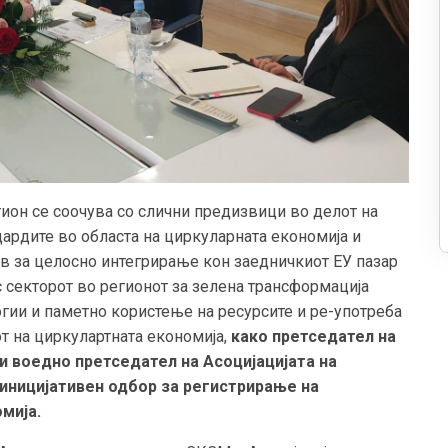
гион се соочува со слични предизвици во делот на
ардите во областа на циркуларната економија и
в за целосно интегрирање кон заедничкиот ЕУ пазар
с секторот во регионот за зелена трансформација
ии и паметно користење на ресурсите и ре-употреба
т на циркулартната економија,
како претседател на
и воедно претседател на Асоцијацијата на
иницијативен одбор за регистрирање на
мија.