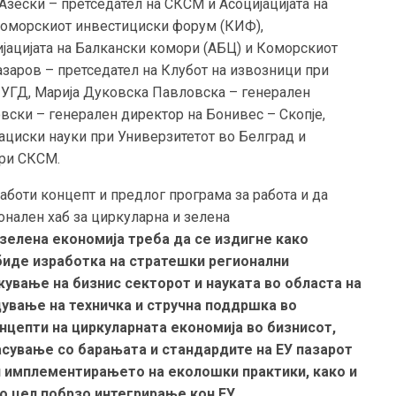
зески – претседател на СКСМ и Асоцијацијата на
 Коморскиот инвестициски форум (КИФ),
ијацијата на Балкански комори (АБЦ) и Коморскиот
заров – претседател на Клубот на извозници при
 УГД, Марија Дуковска Павловска – генерален
вски – генерален директор на Бонивес – Скопје,
ациски науки при Универзитетот во Белград и
при СКСМ.
аботи концепт и предлог програма за работа и да
онален хаб за циркуларна и зелена
 зелена економија треба да се издигне како
 биде изработка на стратешки регионални
ување на бизнис секторот и науката во областа на
дување на техничка и стручна поддршка во
цепти на циркуларната економија во бизнисот,
асување со барањата и стандардите на ЕУ пазарот
и имплементирањето на еколошки практики, како и
о цел побрзо интегрирање кон ЕУ.