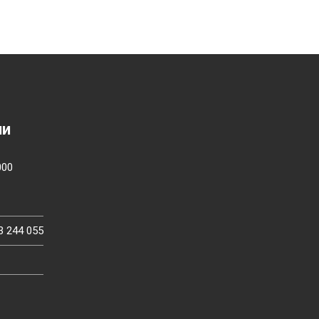
ии
000
3 244 055