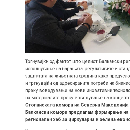
Тргнувајќи од фактот што целиот Балкански ре
исполнување на барањата, регулативите и станд
заштитата на животната средина како предусло
и тргнувајќи од адресираните потреби на бизни
преку воведување на нови иновативни технолог
на материјалите преку воведување на концепто
Стопанската комора на Северна Македонија 
Балкански комори предлагам формирање на 
регионален хаб за циркуларна и зелена еконо