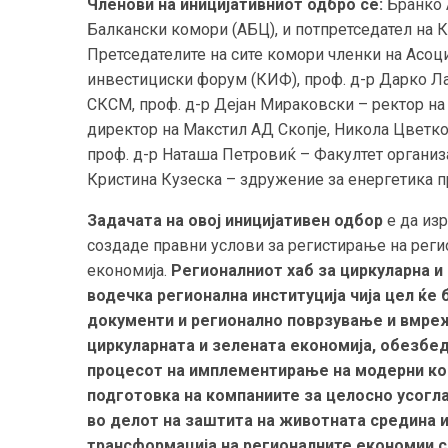
Членови на иницијативниот одбро се:
Бранко А
Балкански комори (АБЦ), и потпретседател на
Претседателите на сите комори членки на Асоц
инвестициски форум (КИФ), проф. д-р Дарко Ла
СКСМ, проф. д-р Дејан Мираковски – ректор на
директор на Макстил АД Скопје, Никола Цветко
проф. д-р Наташа Петровиќ – Факултет организ
Кристина Кузеска – здружение за енергетика 
Задачата на овој иницијативен одбор
е да изр
создаде правни услови за регистирање на реги
економија.
Регионалниот хаб за циркуларна и
водечка регионална институција чија цел ќе
документи и регионално поврзување и вмреж
циркуларната и зелената економија, обезбе
процесот на имплементирање на модерни кон
подготовка на компаниите за целосно усогл
во делот на заштита на животната средина 
трансформација на регионалните економии с