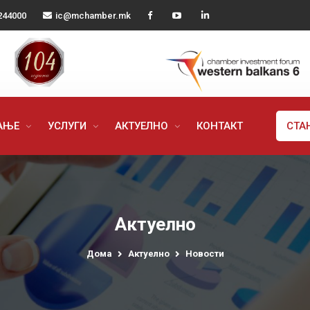
244000
ic@mchamber.mk
РАЊЕ
УСЛУГИ
АКТУЕЛНО
КОНТАКТ
СТА
Актуелно
Дома
Актуелно
Новости