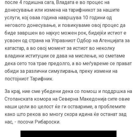
после 4 годишна сага, Владата е во процес на
донесување или измена на тарифникот за нашите
услуги, кој оваа година навршува 10 години од
неговото донесување, и повикуваме овој процес да
биде завршен во најкус можен рок, бидејќи истиот е
усвоен од страна на Управниот Одбор на Агенцијата за
катастар, а во овој момент за истиот во неколку
владини иституции се дава на мислење, но сметаме
дека сето тоа трае предолго, а во меѓувреме се прават
обиди за различни симулирања, преку измени на
постојниот Тарифник.
За крај, ние сме убедени дека со помош и поддршка на
Стопанската комора на Северна Македонија сите овие
наши цели во целост ќе ги оствариме, а проблемите
како што реков во многу скора идина ќе останат зад
нас, - посочи Рибароски.