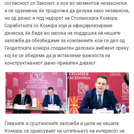
согласност со Законот, а кои во моментов незаконски
и се одземени, ќе продолжи да делува како независна,
но од денес и под чадорот на Стопанската Комора.
Соработката со Комора која ја официјализираме
денеска, ќе биде во насока на поддршка на нашите
заложби да обезбедиме за компаниите кои се дел од
Геодетската комора соодветен деловен амбиент преку
кој ќе се обидеме да ја истакнеме важноста на
конструктивниот јавно-приватен дијалог.
Главните и суштинските заложби и цели на нашата
Комора, се однесуваат на штитењето на интересот на