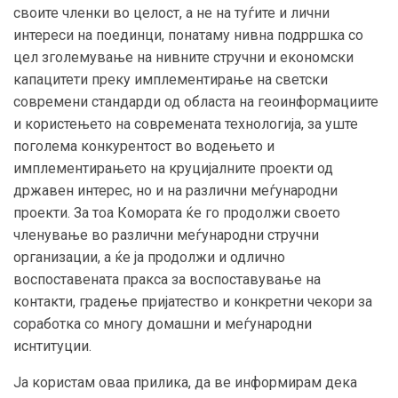
своите членки во целост, а не на туѓите и лични
интереси на поединци, понатаму нивна подрршка со
цел зголемување на нивните стручни и економски
капацитети преку имплементирање на светски
современи стандарди од областа на геоинформациите
и користењето на современата технологија, за уште
поголема конкурентост во водењето и
имплементирањето на круцијалните проекти од
државен интерес, но и на различни меѓународни
проекти. За тоа Комората ќе го продолжи своето
членување во различни меѓународни стручни
организации, а ќе ја продолжи и одлично
воспоставената пракса за воспоставување на
контакти, градење пријатество и конкретни чекори за
соработка со многу домашни и меѓународни
иснтитуции.
Ја користам оваа прилика, да ве информирам дека