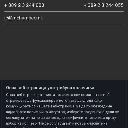
+ 389 2 3 244 000
+ 389 2 3 244 055
ic@mchamber.mk
Оваа веб страница употребува колачиња
Оваа веб-страница користи колачиња кои помагаат на веб-
страницата да функционира и исто така да следи како
комуницирате со нашата веб-страница. За да го обезбедиме
најдоброто корисничко искуство, изберете поединечно дали се
согласувате или не со секое од специфичните колачиња преку
избор на копчето "Не се согласувам" и потоа кликнете на