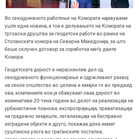
Во секојдневното работење на Комората најавуваме
уште една новина, а тоа е делувањето на Комората на
трговски друштва за геодетски работи во рамки на
Стопанската комора на Северна Македонија, за што
беше склучен договор за соработка меѓу двете
Комори.
Геодетската дејност е нераскинлив дел од
секојдневното функционирање и одржливиот развој
на секое општество во целина и имајќи го во предвид
ова, компаниите кои ја обавуваат оваа дејност во
изминативе 20-тина години во делот на реализација на
урбанистични планови, експропријација, приватизација
на градежно земјиште, легализација на бесправно
изградени објекти и друго, покажаа дека имаат
суштинска улога во граѓанските постапки,