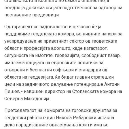
стопанството и воопшто во самото општество, а
воедно ја докажаа својата подготвеност за одговор на
поставените предизвици.
Од тој аспект со задоволство и целосно ќе ја
поддржиме геодетската комора, во нивните напори за
унапредување на приватниот сектор од геодетската
област и професијата воопшто, каде катастарот,
сигурноста на имотите, геодезијата, слободниот пазар,
имплементацијата на европските политики за
отворени и бесплатни софтвери и стандарди од
областа на геодезијата, ќе бидат главни стратешки
цели на заедничкото делување потенцираше Антони
Пешев - извршен директор на Стопанската комора на
Северна Македонија.
Претседателот на Комората на трговски друштва за
геодетски работи г-дин Никола Рибароски истакна
дека поради јавните овластувања кои ги има во