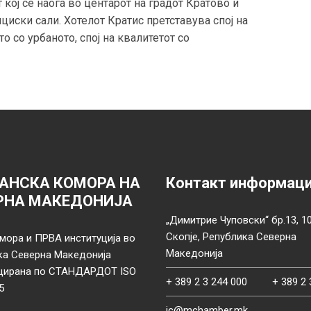
т кој се наоѓа во центарот на градот Кратово и
циски сали. Хотелот Кратис претставува спој на
о со урбаното, спој на квалитетот со
АНСКА КОМОРА НА
Контакт информац
РНА МАКЕДОНИЈА
„Димитрие Чуповски“ бр.13, 1
Скопје, Република Северна
мора и ПРВА институција во
Македонија
ка Северна Македонија
цирана по СТАНДАРДОТ ISO
+ 389 2 3 244 000
+ 389 2 
5
ic@mchamber.mk