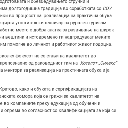
подготовката и обезбедувањето стручни и
 има долгогодишна традиција во соработката со
СОУ
ики во процесот на реализација на практична обука
цијата угостителски техничар за рурален туризам.
работно место е добра алатка за развивање на широк
чни вештини и истовремено ги надградуваат меките
 им помогне во личниот и работниот живот подоцна.
колку фокусот не се стави на квалитетот во
е препознаено од раководниот тим на
Хотелот „Силекс“
а ментори за реализација на практичната обука и ја
Кратово, како и обуката и сертификацијата на
нската комора која се грижи за квалитетот на
те во компаниите преку едукација од обучени и
и опрема во согласност со квалификацијата за која се