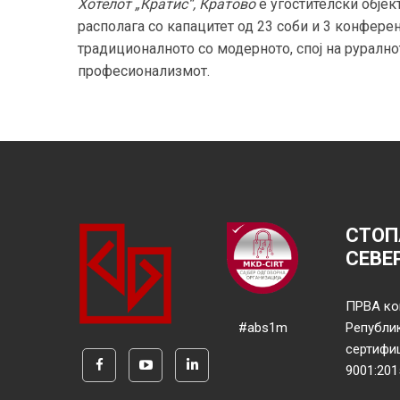
Хотелот „Кратис“, Кратово
е угостителски објек
располага со капацитет од 23 соби и 3 конферен
традиционалното со модерното, спој на руралнот
професионализмот.
СТОП
СЕВЕ
ПРВА ко
#abs1m
Републи
сертифи
9001:201