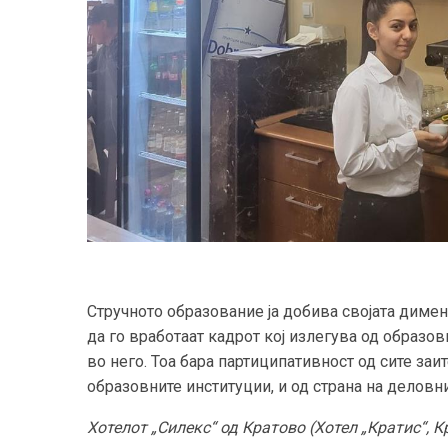
Стручното образование ја добива својата диме
да го вработаат кадрот кој излегува од образо
во него. Тоа бара
партиципативност од сите заит
образовните институции, и од страна на деловнит
Хотелот „Силекс“ од Кратово (Хотел „Кратис“, К