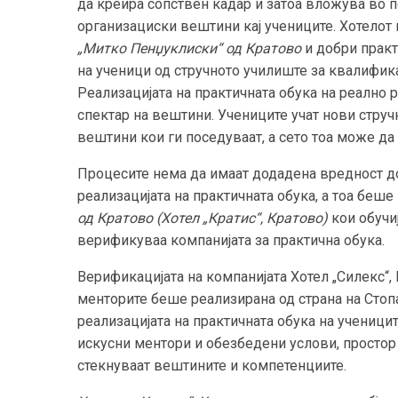
да креира сопствен кадар и затоа вложува во 
организациски вештини кај учениците. Хотелот
„Митко Пенџуклиски“ од Кратово
и добри практ
на ученици од стручното училиште за квалифика
Реализацијата на практичната обука на реално 
спектар на вештини. Учениците учат нови стру
вештини кои ги поседуваат, а сето тоа може да
Процесите нема да имаат додадена вредност до
реализацијата на практичната обука, а тоа беш
од Кратово (Хотел „Кратис“, Кратово)
кои обучиј
верификуваа компанијата за практична обука.
Верификацијата на компанијата Хотел „Силекс“, 
менторите беше реализирана од страна на Стопа
реализацијата на практичната обука на ученици
искусни ментори и обезбедени услови, простор 
стекнуваат вештините и компетенциите.