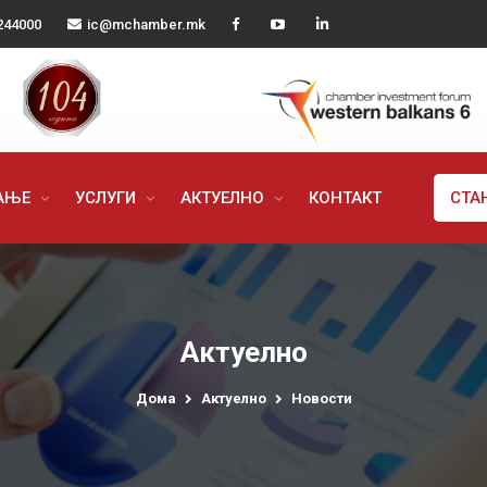
244000
ic@mchamber.mk
РАЊЕ
УСЛУГИ
АКТУЕЛНО
КОНТАКТ
СТА
Актуелно
Дома
Актуелно
Новости