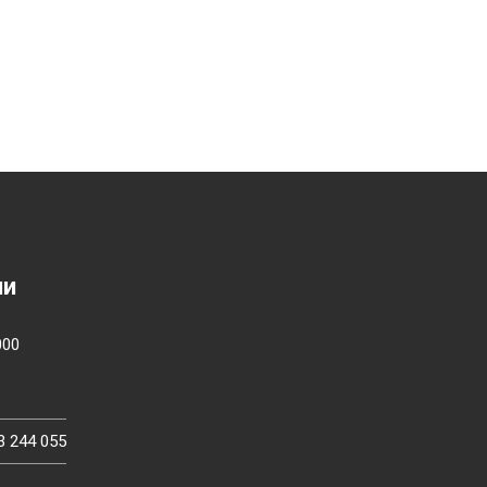
ии
000
3 244 055