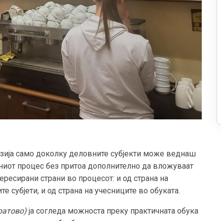
нзија само доколку деловните субјекти може веднаш
вниот процес без притоа дополнително да вложуваат
ересирани страни во процесот: и од страна на
е субјети, и од страна на учесниците во обуката.
ратово)
ја согледа можноста преку практичната обука