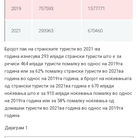
2019
757593
1577771
2021
293963
670460
Бројот пак на странските туристи во 2021-ва
година изнесува 293 илјади странски туристи што е за
речиси 464 илјади туристи помалку во однос на 2019та
година или за 62% помалку странски туристи во 2021ва
година во однос на 2019та година, а бројот на ноќевањата
од странски туристи за 2021ва година е 670 илјади
ноќевања што е за 910 илјади ноќевања помалку во однос
на 2019та година или за 58% помалку ноќевања од
домашни туристи во 2021ва година во однос на 2019та
година.
Дијаграм 1