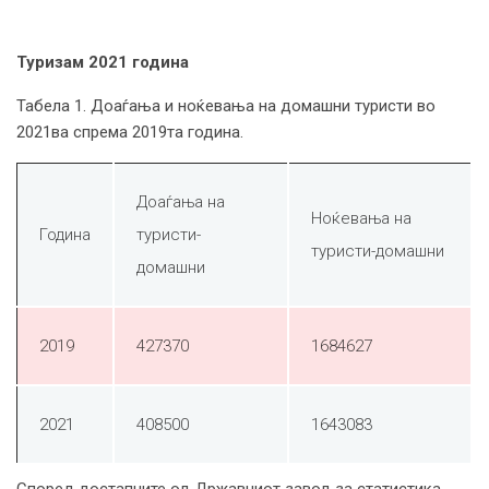
Туризам 2021 година
Табела 1. Доаѓања и ноќевања на домашни туристи во
2021ва спрема 2019та година.
Доаѓања на
Ноќевања на
Година
туристи-
туристи-домашни
домашни
2019
427370
1684627
2021
408500
1643083
Според достапните од Државниот завод за статистика,