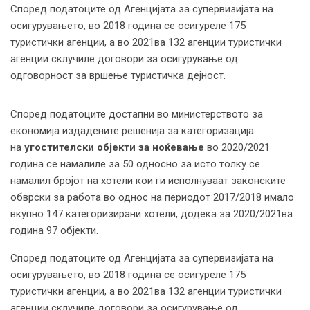
Според податоците од Агенцијата за супервизијата на
осигурувањето, во 2018 година се осигуреле 175
туристички агенции, а во 2021ва 132 агенции туристички
агенции склучиле договори за осигурување од
одговорност за вршење туристичка дејност.
Според податоците достапни во министерството за
економија издадените решенија за категоризација
на
угостителски објекти за ноќевање
во 2020/2021
година се намалиле за 50 односно за исто толку се
намалил бројот на хотели кои ги исполнуваат законските
обврски за работа во однос на периодот 2017/2018 имало
вкупно 147 категоризирани хотели, додека за 2020/2021ва
година 97 објекти.
Според податоците од Агенцијата за супервизијата на
осигурувањето, во 2018 година се осигуреле 175
туристички агенции, а во 2021ва 132 агенции туристички
агенции склучиле договори за осигурување од