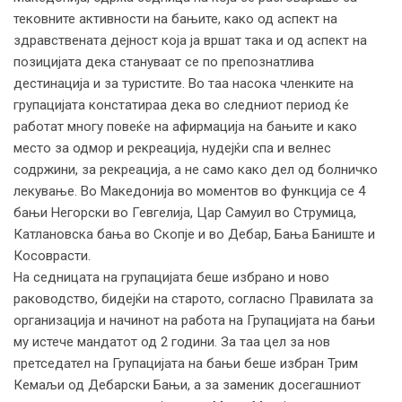
тековните активности на бањите, како од аспект на
здравствената дејност која ја вршат така и од аспект на
позицијата дека стануваат се по препознатлива
дестинација и за туристите. Во таа насока членките на
групацијата констатираа дека во следниот период ќе
работат многу повеќе на афирмација на бањите и како
место за одмор и рекреација, нудејќи спа и велнес
содржини, за рекреација, а не само како дел од болничко
лекување. Во Македонија во моментов во функција се 4
бањи Негорски во Гевгелија, Цар Самуил во Струмица,
Катлановска бања во Скопје и во Дебар, Бања Баниште и
Косоврасти.
На седницата на групацијата беше избрано и ново
раководство, бидејќи на старото, согласно Правилата за
организација и начинот на работа на Групацијата на бањи
му истече мандатот од 2 години. За таа цел за нов
претседател на Групацијата на бањи беше избран Трим
Кемаљи од Дебарски Бањи, а за заменик досегашниот