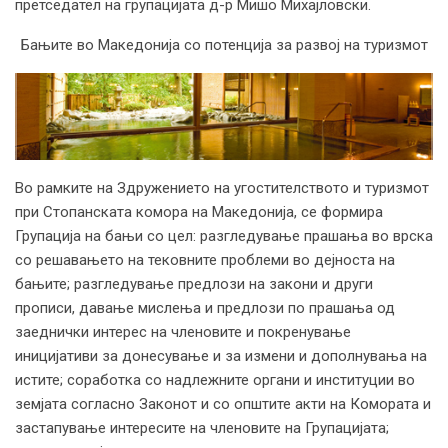
претседател на групацијата д-р Мишо Михајловски.
Бањите во Македонија со потенција за развој на туризмот
Во рамките на Здружението на угостителството и туризмот
при Стопанската комора на Македонија, се формира
Групација на бањи со цел: разгледување прашања во врска
со решавањето на тековните проблеми во дејноста на
бањите; разгледување предлози на закони и други
прописи, давање мислења и предлози по прашања од
заеднички интерес на членовите и покренување
иницијативи за донесување и за измени и дополнувања на
истите; соработка со надлежните органи и институции во
земјата согласно Законот и со општите акти на Комората и
застапување интересите на членовите на Групацијата;