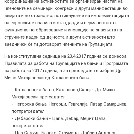
координација на активностите за организиран настап на
членовите на семинари, конгреси и други манифестации во
земјата и во странство; поттикнување на имплементацијата
на европските правила и стандарди и перманентното
функционално образование и иновација на знаењата на
стручните кадри од дејноста и други активности што
заеднички ќе ги договорат членките на Групацијата.
На конститутивна седница на 23.4.2017 година се донесоа
Правилата за работа на Групацијата на бањи и Програмата
за работа за 2012 година, а за претседател е избран Др.
Мишо Михајловски од Катлановска бања.
- Катлановска бања, Катланово,Скопје, Др. Мишо
Михајловски, претседател
- Негорска бања, Негорци, Гевгелија, Лазар Самарџиев,
потпретседател
- Дебарски бањи - Цапа, Дебар, Меџит Цапа,
потпретседател
- Цар Самуил, Банско, Струмица, Добрин Андонов,