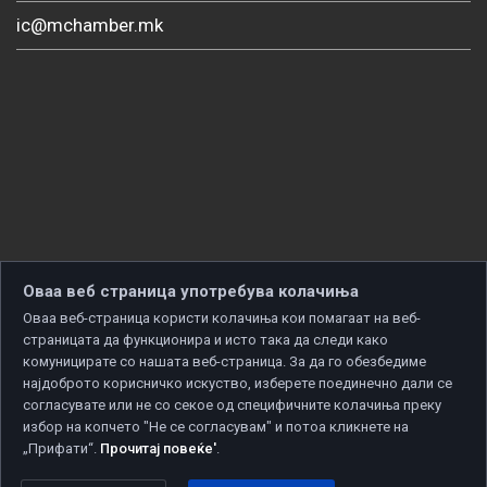
ic@mchamber.mk
Оваа веб страница употребува колачиња
Оваа веб-страница користи колачиња кои помагаат на веб-
страницата да функционира и исто така да следи како
комуницирате со нашата веб-страница. За да го обезбедиме
најдоброто корисничко искуство, изберете поединечно дали се
согласувате или не со секое од специфичните колачиња преку
избор на копчето "Не се согласувам" и потоа кликнете на
„Прифати“.
Прочитај повеќе'
.
Copyright © 2026 Developed by
Unet
. All rights reserved.