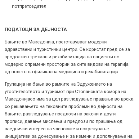
потпретседател
ПОДАТОЦИ ЗА ДЕЈНОСТА
Бањите во Македонија, претставуваат модерни
здравствени и туристички центри. Се користат пред се за
продолжен третман и рехабилитација на пациенти во
модерно опремени простории за сите видови на терапија
од полето на физикална медицина и рехабилитација.
Групација на бањи во рамките на Здружението на
угостителството и туризмот при Стопанската комора на
Македонијасо има за цел разгледување прашања во врска
со решавањето на тековните проблеми во дејноста на
бањите; разгледување предлози на закони и други
прописи, давање мислења и предлози по прашања од
заеднички интерес на членовите и покренување
иницијативи за донесување и за измени и дополнувања на