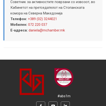
Советник за активностите поврзани со извозот, во
Кабинетот на претседателот на Стопанската
комора на Северна Македонија
Телефон:
+389 (02) 3244021
Мобилен:
072 220 037
Е-адреса:
daniela@mchamber.mk
#abs1m