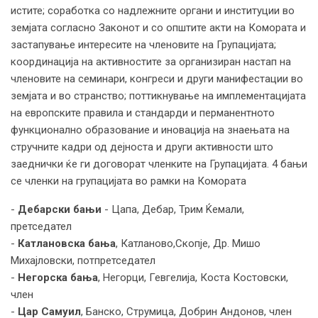
истите; соработка со надлежните органи и институции во
земјата согласно Законот и со општите акти на Комората и
застапување интересите на членовите на Групацијата;
координација на активностите за организиран настап на
членовите на семинари, конгреси и други манифестации во
земјата и во странство; поттикнување на имплементацијата
на европските правила и стандарди и перманентното
функционално образование и иновација на знаењата на
стручните кадри од дејноста и други активности што
заеднички ќе ги договорат членките на Групацијата. 4 бањи
се членки на групацијата во рамки на Комората
-
Дебарски бањи
- Цапа, Дебар, Трим Ќемали,
претседател
-
Катлановска бања
, Катланово,Скопје, Др. Мишо
Михајловски, потпретседател
-
Негорска бања
, Негорци, Гевгелија, Коста Костовски,
член
-
Цар Самуил
, Банско, Струмица, Добрин Андонов, член