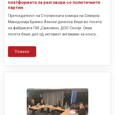
платформата за разговори со политичките
партии
Претседателот на Стопанската комора на Северна
Македонија Бранко Азески денеска беше во посета
на фабриката ПИ „Свислион; ДОО Скопје. Оваа
посета беше дел од неговиот ангажман за консу...
Повеќе