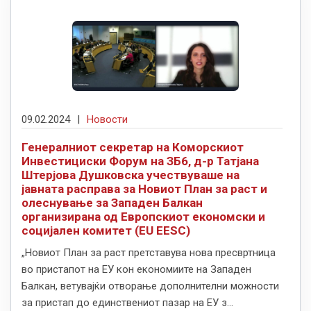
09.02.2024
|
Новости
Генералниот секретар на Коморскиот
Инвестициски Форум на ЗБ6, д-р Татјана
Штерјова Душковска учествуваше на
јавната расправа за Новиот План за раст и
олеснување за Западен Балкан
организирана од Европскиот економски и
социјален комитет (EU EESC)
„Новиот План за раст претставува нова пресвртница
во пристапот на ЕУ кон економиите на Западен
Балкан, ветувајќи отворање дополнителни можности
за пристап до единствениот пазар на ЕУ з...