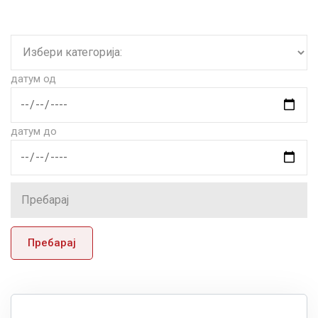
датум од
датум до
Пребарај