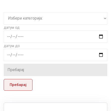
датум од
датум до
Пребарај