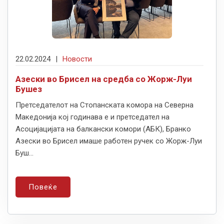
22.02.2024
|
Новости
Азески во Брисел на средба со Жорж-Луи
Бушез
Претседателот на Стопанската комора на Северна
Македонија кој годинава е и претседател на
Асоцијацијата на балкански комори (АБК), Бранко
Азески во Брисел имаше работен ручек со Жорж-Луи
Буш...
Повеќе