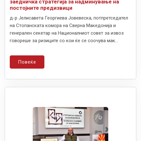
заедничка стратегија за надминување на
постојните предизвици
д-р Јелисавета Георгиева Јовевеска, потпретседател
на Стопанската комора на Сверна Македонија и
генерален секетар на Националниот совет за извоз
говореше за ризиците со кои ќе се соочува мак...
Повеќе