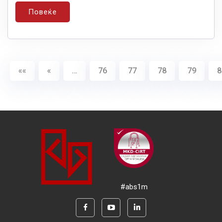
Повеќе
««
«
…
76
77
78
79
8
#abs1m