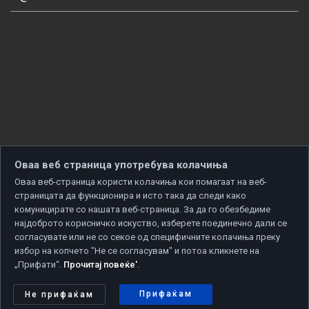
Оваа веб страница употребува колачиња
Оваа веб-страница користи колачиња кои помагаат на веб-
страницата да функционира и исто така да следи како
комуницирате со нашата веб-страница. За да го обезбедиме
најдоброто корисничко искуство, изберете поединечно дали се
согласувате или не со секое од специфичните колачиња преку
избор на копчето "Не се согласувам" и потоа кликнете на
„Прифати“.
Прочитај повеќе'
.
Copyright © 2026 Developed by
Unet
. All rights reserved.
Политика за приватност
|
Политика за колачиња
Прифаќам
Не прифаќам