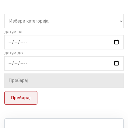
датум од
датум до
Пребарај