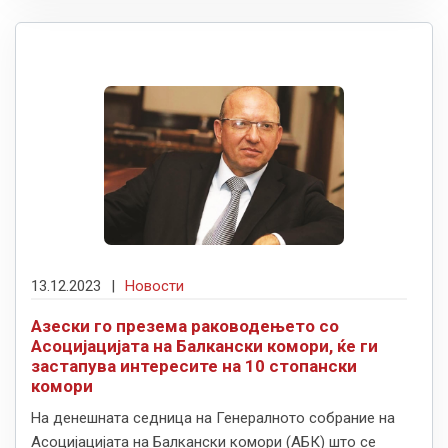
13.12.2023
|
Новости
Азески го презема раководењето со
Асоцијацијата на Балкански комори, ќе ги
застапува интересите на 10 стопански
комори
На денешната седница на Генералното собрание на
Асоцијацијата на Балкански комори (АБК) што се