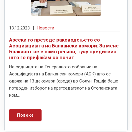
13.12.2023
|
Новости
Азески го презеде раководењето со
Асоцијацијата на Балкански комори: За мене
Балканот не е само регион, туку предизвик
што го прифаќам со почит
На седницата на Генералното собрание на
Асоцијацијата на Балкански комори (АБК) што се
одржа на 13 декември (среда) во Солун, Грција беше
потврден изборот на претседателот на Стопанската
ком...
Повеќе