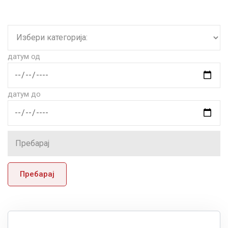
датум од
датум до
Пребарај