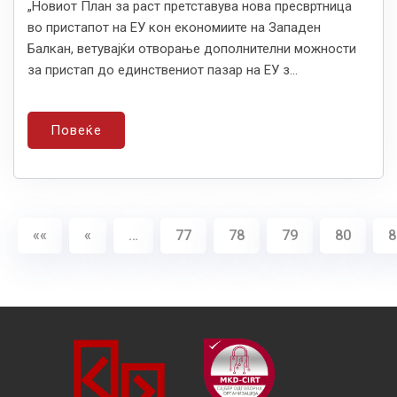
„Новиот План за раст претставува нова пресвртница
во пристапот на ЕУ кон економиите на Западен
Балкан, ветувајќи отворање дополнителни можности
за пристап до единствениот пазар на ЕУ з...
Повеќе
««
«
…
77
78
79
80
8