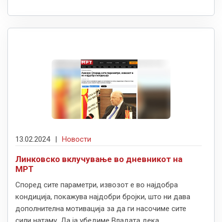
13.02.2024
|
Новости
Линковско вклучување во дневникот на
МРТ
Според сите параметри, извозот е во најдобра
кондиција, покажува најдобри бројки, што ни дава
дополнителна мотивација за да ги насочиме сите
сили натаму. Да ја убедиме Владата дека