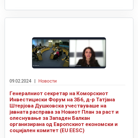
09.02.2024
|
Новости
Генералниот секретар на Коморскиот
Инвестициски Форум на ЗБ6, д-р Татјана
Штерјова Душковска учествуваше на
јавната расправа за Новиот План за раст и
олеснување за Западен Балкан
организирана од Европскиот економски и
социјален комитет (EU EESC)