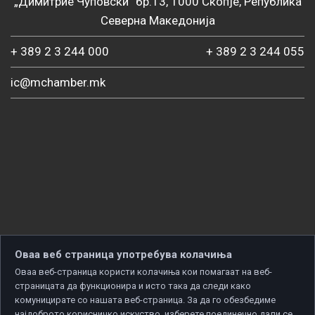
„Димитрие Чуповски“ бр.13, 1000 Скопје, Република
Северна Македонија
+ 389 2 3 244 000
+ 389 2 3 244 055
ic@mchamber.mk
Оваа веб страница употребува колачиња
Оваа веб-страница користи колачиња кои помагаат на веб-
страницата да функционира и исто така да следи како
комуницирате со нашата веб-страница. За да го обезбедиме
најдоброто корисничко искуство, изберете поединечно дали се