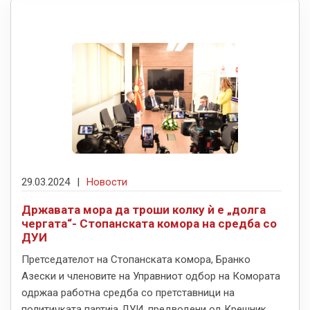
29.03.2024
|
Новости
Државата мора да троши колку ѝ е „долга
чергата“- Стопанската комора на средба со
ДУИ
Претседателот на Стопанската комора, Бранко
Азески и членовите на Управниот одбор на Комората
одржаа работна средба со претставници на
политичката партија ДУИ, предводени од Крешник