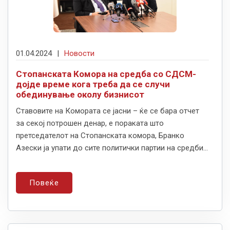
01.04.2024
|
Новости
Стопанската Комора на средба со СДСМ-
дојде време кога треба да се случи
обединување околу бизнисот
Ставовите на Комората се јасни – ќе се бара отчет
за секој потрошен денар, е пораката што
претседателот на Стопанската комора, Бранко
Азески ја упати до сите политички партии на средби...
Повеќе