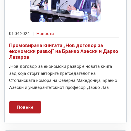
01.04.2024
|
Новости
Промовирана книгата „Нов договор за
економски развој“ на Бранко Азески и Дарко
Лазаров
„Нов договор за економски развој; е новата книга
зад која стојат авторите претседателот на
Стопанскaта комора на Севeрна Македонија, Бранко
Азески и универзитетскиот професор Дарко Лаз...
Повеќе