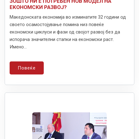
ЗОШТО НИ Е ПОТРЕБЕН НОВ МОДЕЛ НА
ЕКОНОМСКИ РАЗВОЈ?
Македонската економија во изминатите 32 години од
своето осамостојување помина низ повеќе
економски циклуси и фази од својот развој без да
испорача значителни стапки на економски раст.
Имено...
Повеќе