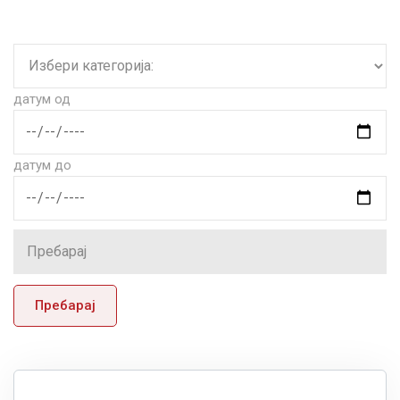
датум од
датум до
Пребарај