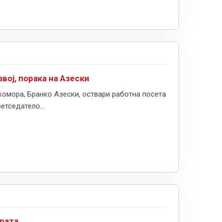
вој, порака на Азески
комора, Бранко Азески, оствари работна посета
етседатело...
ората