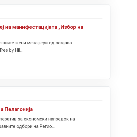
еј на манифестацијата „Избор на
спешните жени менаџери од земјава.
e by Hil...
а Пелагонија
мператив за економски напредок на
авните одбори на Регио...