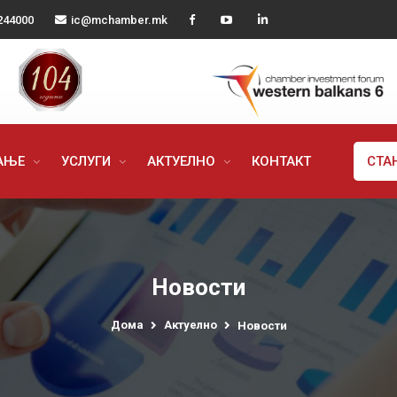
244000
ic@mchamber.mk
РАЊЕ
УСЛУГИ
АКТУЕЛНО
КОНТАКТ
СТА
Новости
Дома
Актуелно
Новости