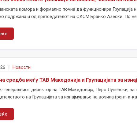
панската комора и формално почна да функционира Групација н
но подржана и од претседателот на СКСМ Бранко Азески. По нек
еќе
026
|
Новости
на средба меѓу ТАВ Македонија и Групацијата за изна
-генералниот директор на ТАВ Македонија, Перо Лупевски, на п
ателството на Групацијата за изнајмување на возила (рент-а-кар
еќе