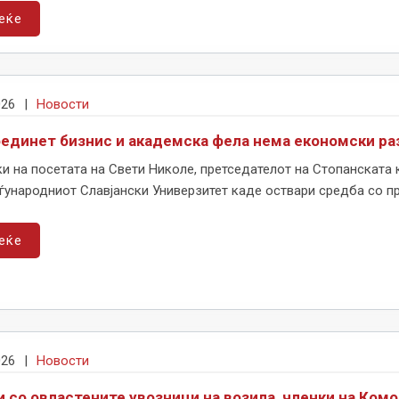
еќе
026
|
Новости
бединет бизнис и академска фела нема економски раз
и на посетата на Свети Николе, претседателот на Стопанската 
ѓународниот Славјански Универзитет каде оствари средба со пр
еќе
026
|
Новости
и со овластените увозници на возила, членки на Ком