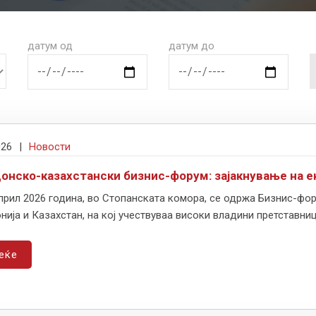
датум од
датум до
026
|
Новости
онско-казахстански бизнис-форум: зајакнување на 
прил 2026 година, во Стопанската комора, се одржа Бизнис-фо
ија и Казахстан, на кој учествуваа високи владини претставници
еќе