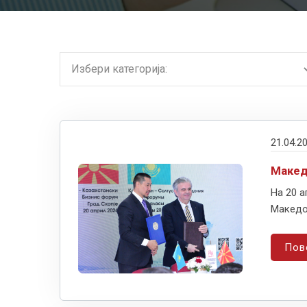
21.04.2
Макед
На 20 а
Македон
Пов