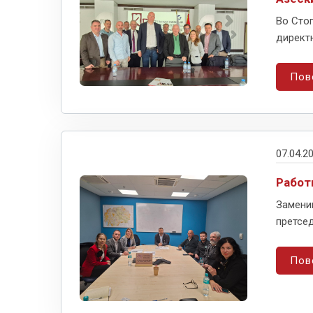
Во Сто
директ
Пов
07.04.2
Работ
Заменик
претсед
Пов