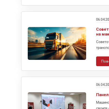
06.04.2
Совет
на ма
Совето
транспо
Пов
06.04.2
Панел
Машинск
своите 