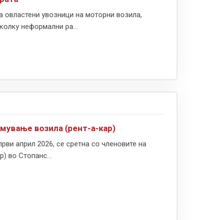
а овластени увозници на моторни возила,
олку неформални ра...
јмување возила (рент-а-кар)
рви април 2026, се сретна со членовите на
) во Стопанс...