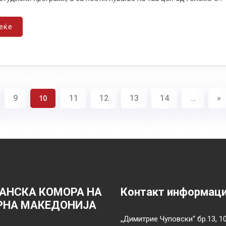
еќе
9
11
12
13
14
…
»
10
АНСКА КОМОРА НА
Контакт информац
РНА МАКЕДОНИЈА
„Димитрие Чуповски“ бр.13, 1