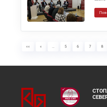
Пов
««
«
…
5
6
7
8
СТОП
СЕВЕ