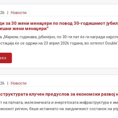
026
|
Новости
ди за 30 жени менаџери по повод 30-годишниот јубил
пешни жени менаџери“
а „Марили; годинава, јубилејно, по 30-ти пат ќе ги награди нају
тација ќе се одржи на 23 април 2026 година, во хотелот DoubleTre
еќе
026
|
Новости
структурата клучен предуслов за економски развој н
т на патната, железничката и енергетската инфраструктура е и
искиот регион, беше истакнато на заедничкиот состанок на упр