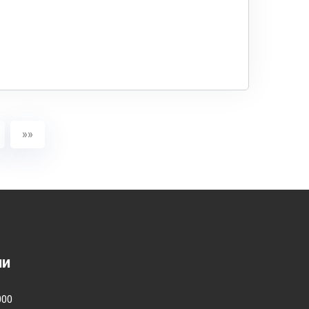
»»
ии
000