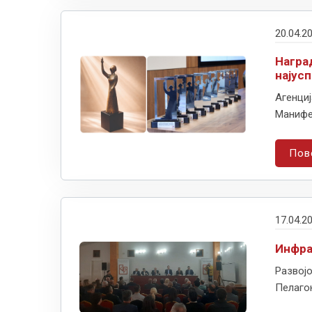
20.04.2
Награ
најус
Агенциј
Манифес
Пов
17.04.2
Инфра
Развојо
Пелагон