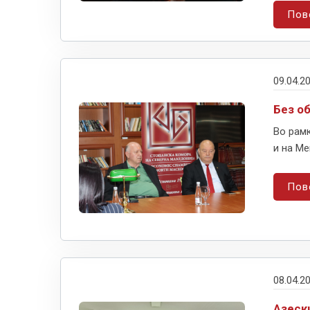
Пов
09.04.2
Без о
Во рамк
и на Ме
Пов
08.04.2
Азеск