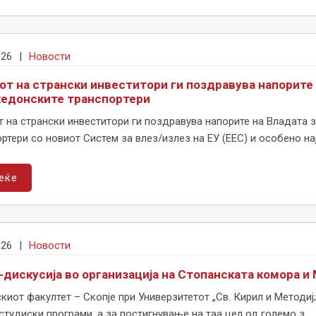
026
|
Новости
от на странски инвеститори ги поздравува напорите
кедонските транспортери
т на странски инвеститори ги поздравува напорите на Владата
ртери со новиот Систем за влез/излез на ЕУ (ЕЕС) и особено нај
еќе
026
|
Новости
-дискусија во организација на Стопанската комора 
иот факултет – Скопје при Универзитетот „Св. Кирил и Методиј;
студиски програми, а за постигнување на таа цел од големо з...