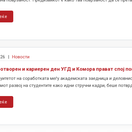
на поврзаност. Предизвикот е како таа поврзаност да се претв
еќе
026
|
Новости
 отворен и кариерен ден УГД и Комора прават спој по
уитетот на соработката меѓу академската заедница и деловнио
иот развој на студентите како идни стручни кадри, беше потврде
еќе