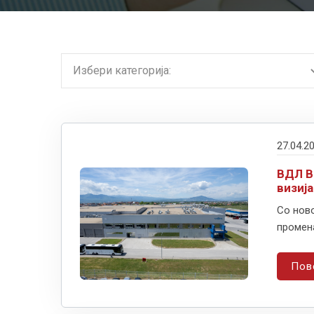
27.04.2
ВДЛ В
визиј
Со ново
промена
Пов