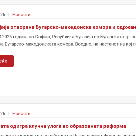
026
|
Новости
фија отворена Бугарско-македонска комора и одржа
4.2026 година во Софија, Република Бугарија во Бугарската тр
а Бугарско-македонската комора. Воедно, на настанот на кој пр
еќе
026
|
Новости
ата одигра клучна улога во образовната реформа
панската комора во соработка со Регионалниот фонд за предиз