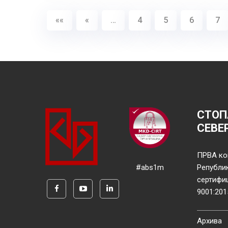
««
«
…
4
5
6
7
СТОП
СЕВЕ
ПРВА ко
#abs1m
Републи
сертифи
9001:201
Архива