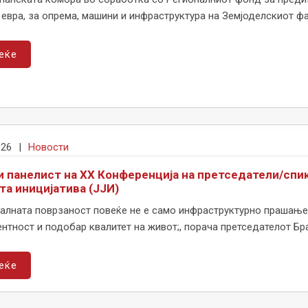
 евра, за опрема, машини и инфраструктура на Земјоделскиот фак
еќе
026
|
Новости
и панелист на XX Конференција на претседатели/спи
та иницијатива (ЈЈИ)
алната поврзаност повеќе не е само инфраструктурно прашање,
нтност и подобар квалитет на живот;, порача претседателот Бран
еќе