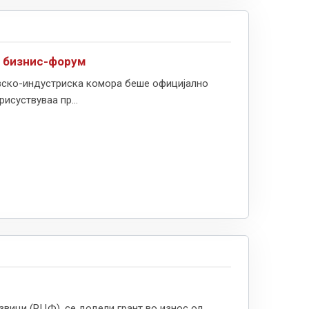
н бизнис-форум
говско-индустриска комора беше официјално
исуствуваа пр...
вици (РЦФ), се додели грант во износ од