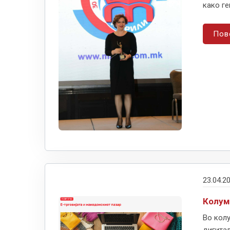
како ге
Пов
23.04.2
Колум
Во кол