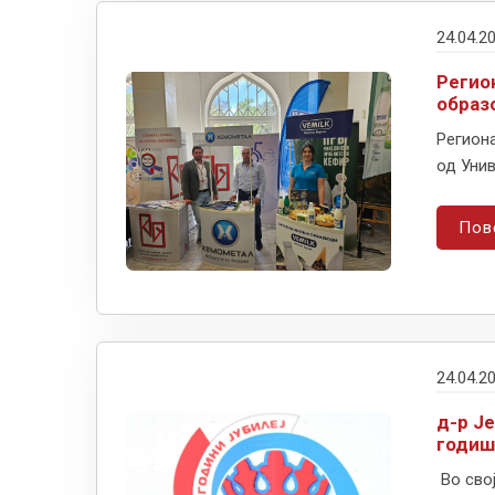
24.04.2
Регио
образ
Региона
од Унив
Пов
24.04.2
д-р Ј
годиш
Во свој