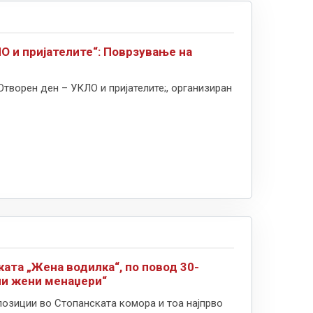
О и пријателите“: Поврзување на
творен ден – УКЛО и пријателите;, организиран
ата „Жена водилка“, по повод 30-
ни жени менаџери“
позиции во Стопанската комора и тоа најпрво