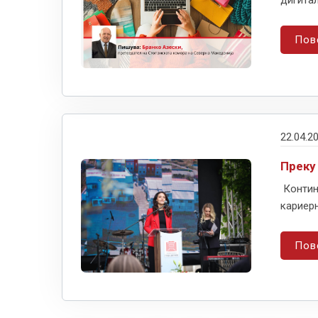
дигитал
Пов
22.04.2
Преку
Контин
кариерн
Пов