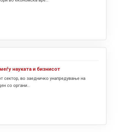
ори во економска вре...
меѓу науката и бизнисот
т сектор, во заедничко унапредување на
н со органи...