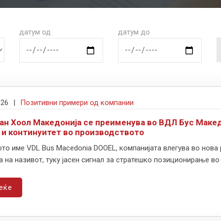
датум од
датум до
026
|
Позитивни примери од компании
ан Хоол Македонија се преименува во ВДЛ Бус Макед
а и континуитет во производството
то име VDL Bus Macedonia DOOEL, компанијата влегува во нова 
 на називот, туку јасен сигнал за стратешко позиционирање во 
еќе