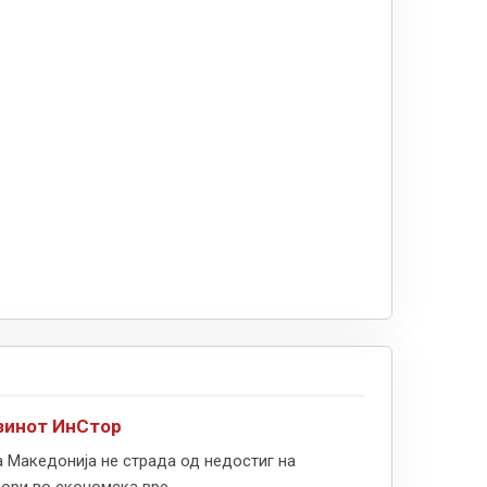
азинот ИнСтор
 Македонија не страда од недостиг на