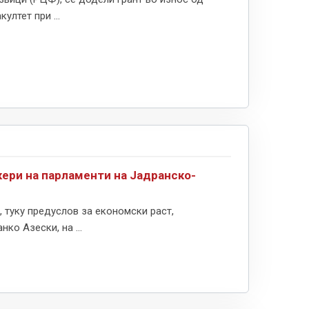
ултет при ...
кери на парламенти на Јадранско-
 туку предуслов за економски раст,
ко Азески, на ...