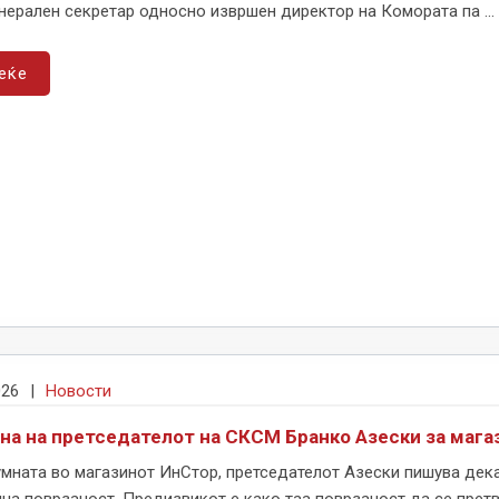
нерален секретар односно извршен директор на Комората па ...
еќе
026
|
Новости
на на претседателот на СКСМ Бранко Азески за маг
умната во магазинот ИнСтор, претседателот Азески пишува дека