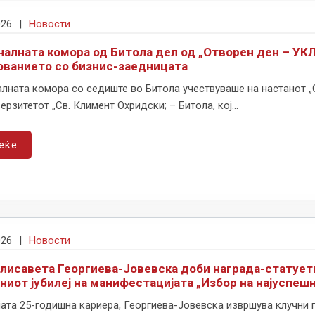
026
|
Новости
налната комора од Битола дел од „Отворен ден – УКЛ
ованието со бизнис-заедницата
лната комора со седиште во Битола учествуваше на настанот „О
ерзитетот „Св. Климент Охридски; – Битола, кој...
еќе
026
|
Новости
елисавета Георгиева-Јовевска доби награда-статуетк
ниот јубилеј на манифестацијата „Избор на најуспеш
ата 25-годишна кариера, Георгиева-Јовевска извршува клучни 