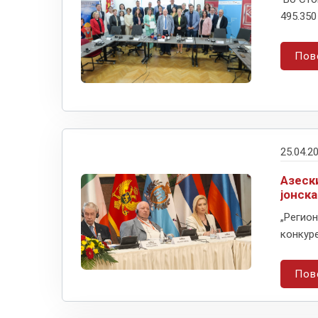
495.350
Пов
25.04.2
Азеск
јонска
„Регион
конкуре
Пов