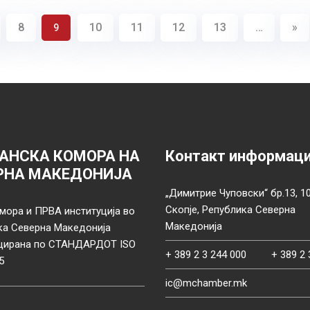
8
10
11
12
13
…
»
9
АНСКА КОМОРА НА
Контакт информац
РНА МАКЕДОНИЈА
„Димитрие Чуповски“ бр.13, 1
Скопје, Република Северна
мора и ПРВА институција во
Македонија
ка Северна Македонија
цирана по СТАНДАРДОТ ISO
+ 389 2 3 244 000
+ 389 2 
5
ic@mchamber.mk