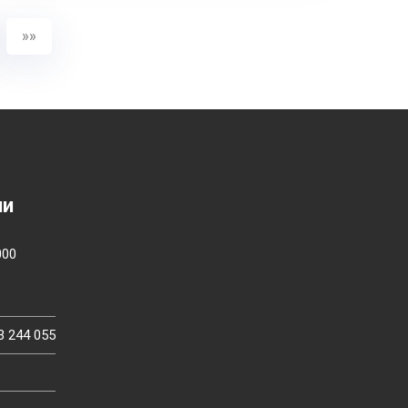
»»
ии
000
3 244 055