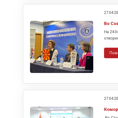
27.04.2
Во Со
На 24.0
отворен
Пов
27.04.2
Комор
Во Сто