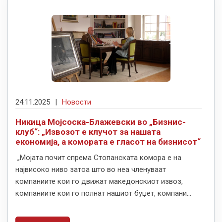
24.11.2025
|
Новости
Никица Мојсоска-Блажевски во „Бизнис-
клуб“: „Извозот е клучот за нашата
економија, а комората е гласот на бизнисот“
„Мојата почит спрема Стопанската комора е на
највисоко ниво затоа што во неа членуваат
компаниите кои го движат македонскиот извоз,
компаниите кои го полнат нашиот буџет, компани...