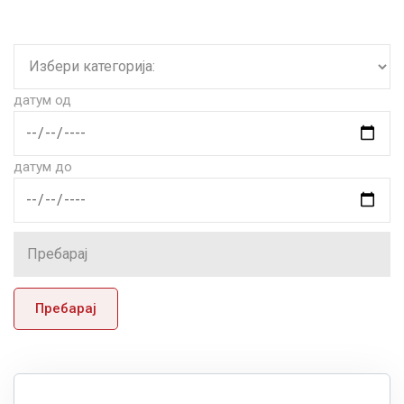
датум од
датум до
Пребарај