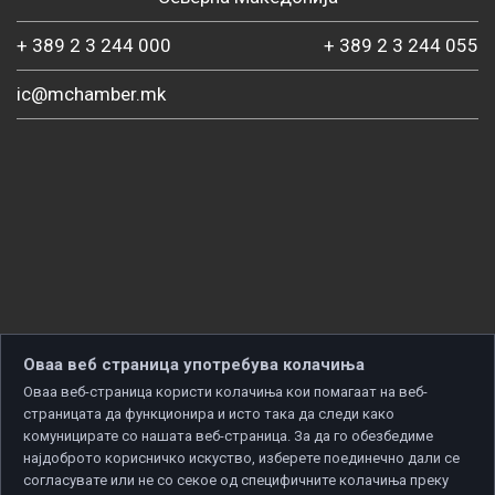
+ 389 2 3 244 000
+ 389 2 3 244 055
ic@mchamber.mk
Оваа веб страница употребува колачиња
Оваа веб-страница користи колачиња кои помагаат на веб-
страницата да функционира и исто така да следи како
комуницирате со нашата веб-страница. За да го обезбедиме
најдоброто корисничко искуство, изберете поединечно дали се
согласувате или не со секое од специфичните колачиња преку