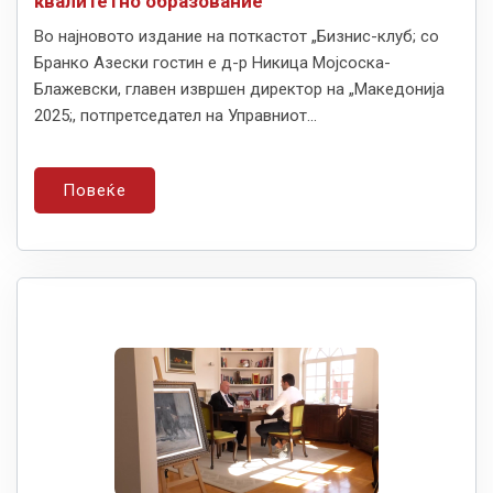
квалитетно образование“
Во најновото издание на поткастот „Бизнис-клуб; со
Бранко Азески гостин е д-р Никица Мојсоска-
Блажевски, главен извршен директор на „Македонија
2025;, потпретседател на Управниот...
Повеќе