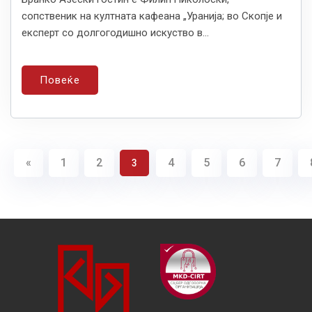
сопственик на култната кафеана „Уранија; во Скопје и
експерт со долгогодишно искуство в...
Повеќе
«
1
2
4
5
6
7
3