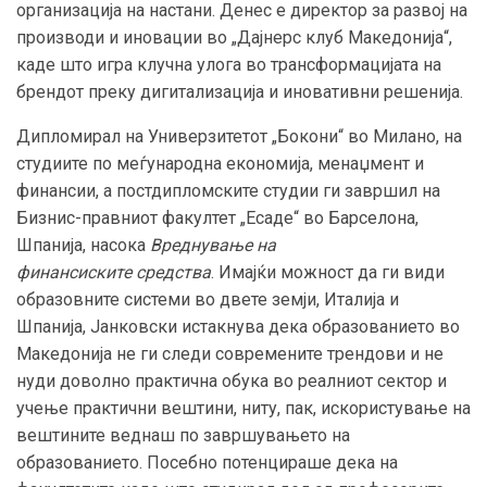
организација на настани. Денес е директор за развој на
производи и иновации во „Дајнерс клуб Македонија“,
каде што игра клучна улога во трансформацијата на
брендот преку дигитализација и иновативни решенија.
Дипломирал на Универзитетот „Бокони“ во Милано, на
студиите по меѓународна економија, менаџмент и
финансии, а постдипломските студии ги завршил на
Бизнис-правниот факултет „Есаде“ во Барселона,
Шпанија, насока
Вреднување на
финансиските средства
. Имајќи можност да ги види
образовните системи во двете земји, Италија и
Шпанија, Јанковски истакнува дека образованието во
Македонија не ги следи современите трендови и не
нуди доволно практична обука во реалниот сектор и
учење практични вештини, ниту, пак, искористување на
вештините веднаш по завршувањето на
образованието. Посебно потенцираше дека на