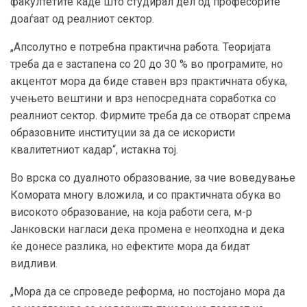
факултетите каде што студирал дел од професорите
доаѓаат од реалниот сектор.
„Апсолутно е потребна практична работа. Теоријата
треба да е застапена со 20 до 30 % во програмите, но
акцентот мора да биде ставен врз практичната обука,
учењето вештини и врз непосредната соработка со
реалниот сектор. Фирмите треба да се отворат спрема
образовните институции за да се искористи
квалитетниот кадар“, истакна тој.
Во врска со дуалното образование, за чие воведување
Комората многу вложила, и со практичната обука во
високото образование, на која работи сега, м-р
Јанковски нагласи дека промена е неопходна и дека
ќе донесе разлика, но ефектите мора да бидат
видливи.
„Мора да се спроведе реформа, но постојано мора да