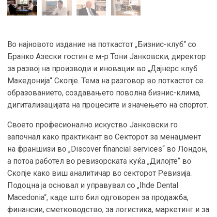
Во најновото издание на поткастот „Бизнис-клуб“ со
Бранко Азески гостин е м-р Тони Јанковски, директор
за развој на производи и иновации во „Дајнерс клуб
Македонија“ Скопје. Тема на разговор во поткастот се
образованието, создавањето поволна бизнис-клима,
дигитализацијата на процесите и значењето на спортот.
Своето професионално искуство Јанковски го
започнал како практикант во Секторот за менаџмент
на франшизи во „Discover financial services“ во Лондон,
а потоа работел во ревизорската куќа „Дилојте“ во
Скопје како виш аналитичар во секторот Ревизија.
Подоцна ја основал и управувал со „Ihde Dental
Macedonia“, каде што бил одговорен за продажба,
финансии, сметководство, за логистика, маркетинг и за