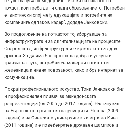
се усогласува со модерните текови на пазарот на
трудот, кои треба да ги следи образованието. Потребен
е вистински спој меѓу едукацијата и потребите на
компаниите од таков кадар“, додаде Јанковски.
Во продолжение на поткастот тој зборуваше за
инфраструктурата и за дигитализацијата на процесите.
Според него, инфраструктурата е крвотокот на една
држава. За да има брз проток на добра и услуги и
транзит на луѓе, потребни се модерни патишта и
железница и нивна поврзаност, како и брз интернет за
комуникација.
Покрај професионалното искуство, Тони Јанковски бил
и професионален пливач за македонската
репрезентација (од 2005 до 2012 година). Настапувал
на Европското првенство за јуниори во Чешка (2009
година) и на Светските универзитетски игри во Кина
(2011 година) и е повеќекратен државен шампион и