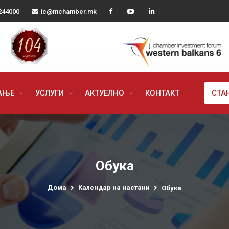
244000
ic@mchamber.mk
РАЊЕ
УСЛУГИ
АКТУЕЛНО
КОНТАКТ
СТА
Обука
Дома
Календар на настани
Обука