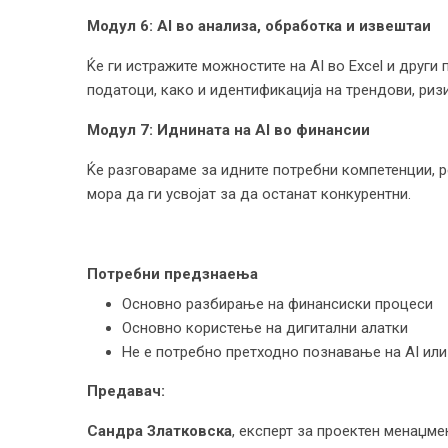
Модул 6: AI во анализа, обработка и извештаи
Ќе ги истражите можностите на AI во Excel и други
податоци, како и идентификација на трендови, риз
Модул 7: Иднината на AI во финансии
Ќе разговараме за идните потребни компетенции, р
мора да ги усвојат за да останат конкурентни.
Потребни предзнаења
Основно разбирање на финансиски процеси
Основно користење на дигитални алатки
Не е потребно претходно познавање на AI ил
Предавач:
Сандра Златковска
, eксперт за проектен менаџмен