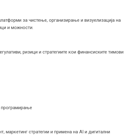
 платформи за чистење, организирање и визуелизација на
ици и можности.
егулативи, ризици и стратегиите кои финансиските тимови
и програмирање
т, маркетинг стратегии и примена на AI и дигитални