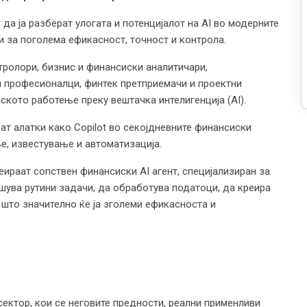
 да ја разберат улогата и потенцијалот на AI во модерните
и за поголема ефикасност, точност и контрола.
ролори, бизнис и финансиски аналитичари,
и професионалци, финтек претприемачи и проектни
кото работење преку вештачка интелигенција (AI).
ат алатки како Copilot во секојдневните финансиски
е, известување и автоматизација.
ираат сопствен финансиски AI агент, специјализиран за
шува рутини задачи, да обработува податоци, да креира
што значително ќе ја зголеми ефикасноста и
сектор, кои се неговите предности, реални применливи