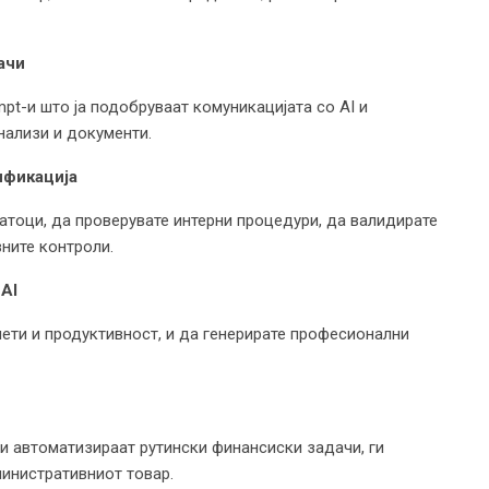
ачи
mpt-и што ја подобруваат комуникацијата со AI и
нализи и документи.
ификација
атоци, да проверувате интерни процедури, да валидирате
вните контроли.
AI
џети и продуктивност, и да генерирате професионални
и автоматизираат рутински финансиски задачи, ги
министративниот товар.