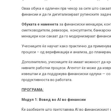
Оваа обука е одличен прв чекор за сите што сакаат
финансии и да ги дигитализираат рутинските задач
Обуката е наменета
за финансиски менаџери, конт
сметководители, ревизори, консултанти, банкарск
менаџери кои сакаат да го модернизираат финансис
Учесниците ќе научат како практично да применува
процеси – од верификација и анализа, до планирањ
Дополнително, учесниците ќе имаат можност да кре
нивните работни процеси. Агентот ќе може да извр
извештаи и да поддржува финансиски одлуки — со 
продуктивноста во работата.
ПРОГРАМА:
Модул 1: Вовед во AI во финансии
Ќе разберете што претставува AI во финансискиот 