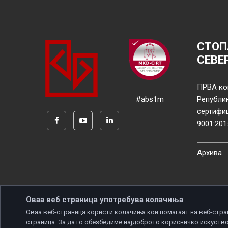
СТОП
СЕВЕ
ПРВА ко
#abs1m
Републи
сертифи
9001:201
Архива
Оваа веб страница употребува колачиња
Оваа веб-страница користи колачиња кои помагаат на веб-стра
страница. За да го обезбедиме најдоброто корисничко искуство
Copyright © 2026 Developed by
Unet
. All rights reserve