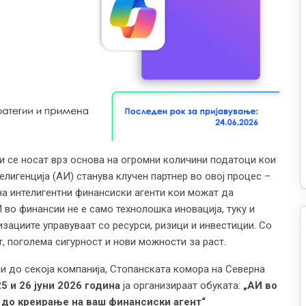
и се носат врз основа на огромни количини податоци кои
лигенција (АИ) станува клучен партнер во овој процес –
а интелигентни финансиски агенти кои можат да
во финансии не е само технолошка иновација, туку и
изациите управуваат со ресурси, ризици и инвестиции. Со
, поголема сигурност и нови можности за раст.
и до секоја компанија, Стопанската комора на Северна
25
и
26
јуни 2026 година
ја организираат обуката:
„АИ во
 до креирање на ваш финансиски агент“