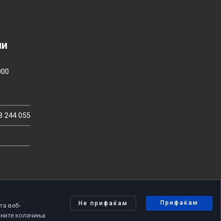
ии
000
3 244 055
Прифаќам
Не прифаќам
та веб-
чните колачиња
олитика за приватност
|
Политика за колачиња