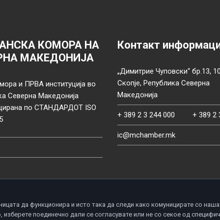
АНСКА КОМОРА НА
Контакт информац
РНА МАКЕДОНИЈА
„Димитрие Чуповски“ бр.13, 1
Скопје, Република Северна
мора и ПРВА институција во
Македонија
ка Северна Македонија
цирана по СТАНДАРДОТ ISO
+ 389 2 3 244 000
+ 389 2 
5
ic@mchamber.mk
ницата да функционира и исто така да следи како комуницирате со наша
, изберете поединечно дали се согласувате или не со секое од специфи
d.
П