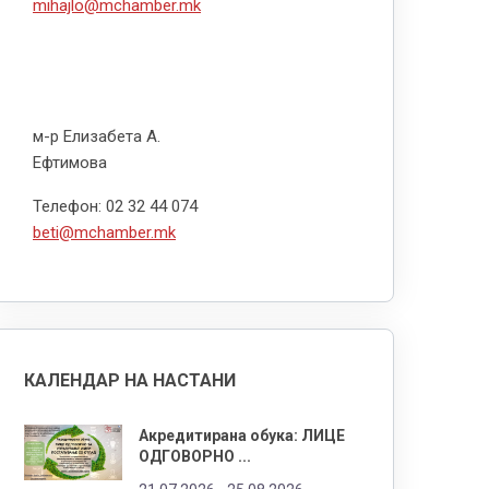
mihajlo@mchamber.mk
м-р Елизабета А.
Ефтимова
Телефон: 02 32 44 074
beti@mchamber.mk
КАЛЕНДАР НА НАСТАНИ
Акредитирана обука: ЛИЦЕ
ОДГОВОРНО ...