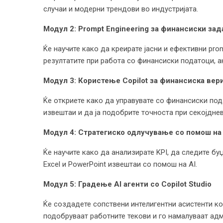
случаи и модерни трендови во индустријата.
Модул 2: Prompt Engineering за финансиски зад
Ќе научите како да креирате јасни и ефективни pro
резултатите при работа со финансиски податоци, а
Модул 3: Користење Copilot за финансиска вер
Ќе откриете како да управувате со финансиски под
извештаи и да ја подобрите точноста при секојдне
Модул 4: Стратегиско одлучување со помош на 
Ќе научите како да анализирате KPI, да следите бу
Excel и PowerPoint извештаи со помош на AI.
Модул 5: Градење AI агенти со Copilot Studio
Ќе создадете сопствени интелигентни асистенти ко
подобруваат работните текови и го намалуваат ад