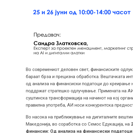
Во современиот деловен свет, финансиските одлук
бараат брза и прецизна обработка. Вештачката инте
од анализа на финансиски податоци до креирање н
поддржат стратешко одлучување. Примената на АИ 
суштинска трансформација на начинот на кој орган
правилна употреба, АИ носи конкурентска предност
Во насока на приближување на дигиталните вештин
Македонија, во соработка со Семос Едукација, на
финансии: Од анализа на финансиски податоци