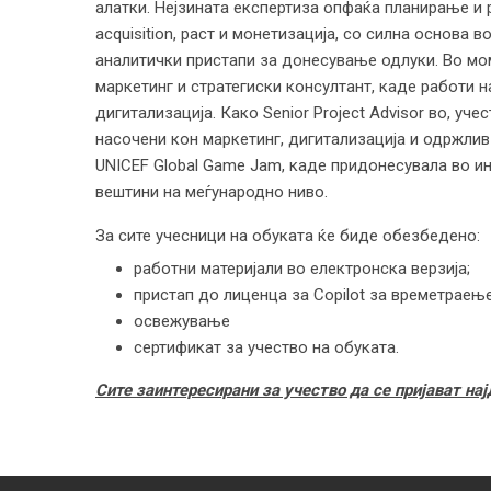
алатки. Нејзината експертиза опфаќа планирање и 
acquisition, раст и монетизација, со силна основа 
аналитички пристапи за донесување одлуки. Во мом
маркетинг и стратегиски консултант, каде работи на
дигитализација. Како Senior Project Advisor во, уче
насочени кон маркетинг, дигитализација и одржлив
UNICEF Global Game Jam, каде придонесувала во ин
вештини на меѓународно ниво.
За сите учесници на обуката ќе биде обезбедено
работни материјали во електронска верзија;
пристап до лиценца за Copilot за времетраење
освежување
сертификат за учество на обуката.
Сите заинтересирани за учество да се пријават нај