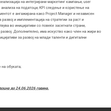
реализација на интегрирани маркетинг кампањи, user
во анализа на податоци, KPI следење и користење на
ентот е ангажирана како Project Manager и независен
 развој и имплементација на стратегии за раст и
ствува во иницијативи со повеќе засегнати страни,
 развој. Дополнително, има искуство како член на жири во
ицијативи за развој на млади таленти и дигитални
:
 на обуката;
доцна до 24
.
06
.
2026 година.