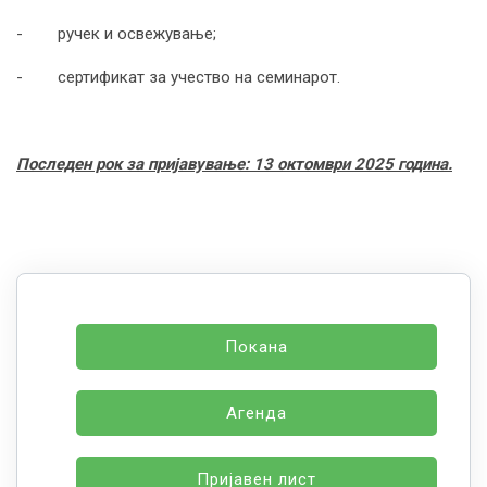
- ручeк и освежување;
- сертификат за учество на семинарот.
Последен рок за пријавување:
13
октомври 2025 година.
Покана
Агенда
Пријавен лист