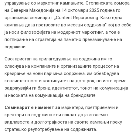
управување со маркетинг кампањите, Стопанската комора
на Северна Македонија на 14 октомври 2025 година го
организира семинарот: „Content Repurposing: Како една
кампања да ја претворите во месеци содржина“ кој во себе
ја носи филозофијата на модерниот маркетинг, а тоа е
потпирање на стратегија на паметно пренаменување на
содржини.
Овој пристап на прилагодување на содржина им го
олеснува на компаниите и организациите процесот на
креирање на нови парчиња содржина, им обезбедува
конзистентност и континуитет на долг рок, во исто време
задржувајќи ги бренд идентитетот, тонот на комуникација
и насоката на комуникација на брендовите.
Семинарот е
наменет
за
маркетери, претприемачи и
креатори на содржина кои сакаат да ја зголемат
видливоста и долготрајноста на своите кампањи преку
стратешко реупотребување на содржината.