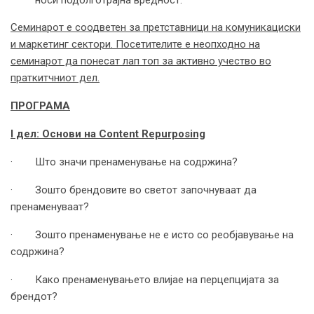
носи подолготрајна вредност.
Семинарот е соодветен за претставници на комуникациски
и маркетинг сектори. Посетителите е неопходно на
семинарот да понесат лап топ за активно учество во
праткитчниот дел.
ПРОГРАМА
I
дел: Основи на
Content Repurposing
· Што значи пренаменување на содржина?
· Зошто брендовите во светот започнуваат да
пренаменуваат?
· Зошто пренаменување не е исто со реобјавување на
содржина?
· Како пренаменувањето влијае на перцепцијата за
брендот?