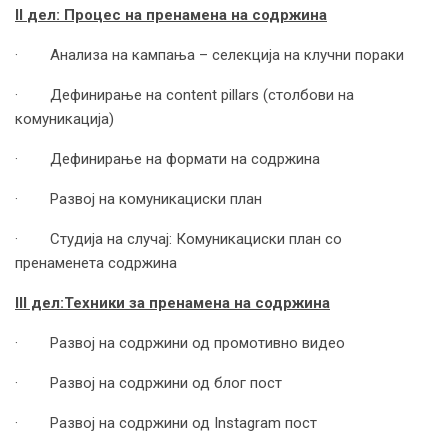
II
дел: Процес на пренамена на содржина
· Анализа на кампања – селекција на клучни пораки
· Дефинирање на content pillars (столбови на
комуникација)
· Дефинирање на формати на содржина
· Развој на комуникациски план
· Студија на случај: Комуникациски план со
пренаменета содржина
III
дел:
Техники за пренамена на содржина
· Развој на содржини од промотивно видео
· Развој на содржини од блог пост
· Развој на содржини од Instagram пост