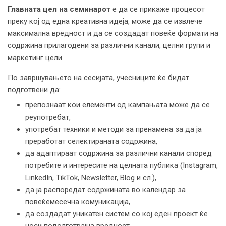
Главната цел
на семинарот
е да се прикаже процесот
преку кој од една креативна идеја, може да се извлече
максимална вредност и да се создадат повеќе формати на
содржина прилагодени за различни канали, целни групи и
маркетинг цели.
По завршувањето на сесијата, учесниците ќе
бидат
подготвени
да:
препознаат кои елементи од кампањата може да се
реупотребат,
употребат техники и методи за пренамена за да ја
преработат селектираната содржина,
да адаптираат содржина за различни канали според
потребите и интересите на целната публика (Instagram,
LinkedIn, TikTok, Newsletter, Blog и сл.),
да ја распоредат содржината во календар за
повеќемесечна комуникација,
да создадат уникатен систем со кој еден проект ќе