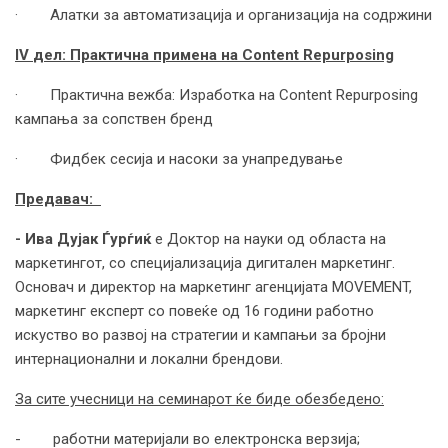
· Алатки за автоматизација и организација на содржини
IV
дел: Практична примена на
Content Repurposing
· Практична вежба: Изработка на Content Repurposing
кампања за сопствен бренд
· Фидбек сесија и насоки за унапредување
Предавач:
- Ива Дујак
Ѓурѓиќ
e Доктор на науки од областа на
маркетингот, со специјализација дигитален маркетинг.
Основач и директор на маркетинг агенцијата MOVEMENT,
маркетинг експерт со повеќе од 16 години работно
искуство во развој на стратегии и кампањи за бројни
интернационални и локални брендови.
За сите учесници на семинарот ќе биде обезбедено:
- работни материјали во електронска верзија;