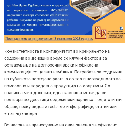
Конзистентноста и континуитетот во креирањето на
содржина во денешно време се клучни фактори за
остварување на долгорочни врски и ефикасна
комуникација со целната публика. Потребата за содржина
на публиката постојано расте, а со тоа и неопходноста за
помасовна и поредовна продукција на содржини. Со
правилна методологија, една кампања може да се
претвори во десетици содржински парчиња - од статични
објави, преку видеа и reels, до инфографици, статии или
email њузлетери.
Во насока на пренесување на овие знаења за ефикасно