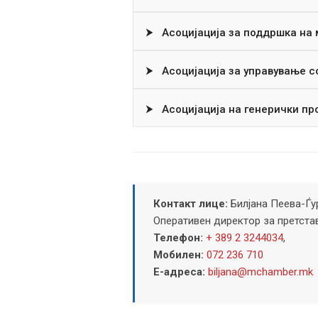
⮞
Асоцијација за поддршка на 
⮞
Асоцијација за управување с
⮞
Асоцијација на генерички пр
Контакт лице:
Билјана Пеева-Ѓу
Оперативен директор за претста
Телефон:
+ 389 2 3244034
,
Мобилен:
072 236 710
Е-адреса:
biljana@mchamber.mk