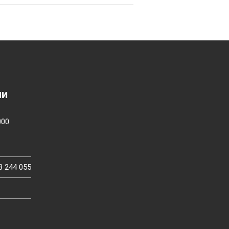
ии
000
3 244 055