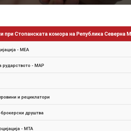
и при Стопанската комора на Република Северна 
јација - МЕА
а рударството - МАР
уровини и рециклатори
-брокерски друштва
цијација - МТА