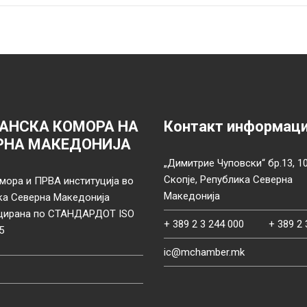
АНСКА КОМОРА НА
Контакт информац
РНА МАКЕДОНИЈА
„Димитрие Чуповски“ бр.13, 1
Скопје, Република Северна
мора и ПРВА институција во
Македонија
ка Северна Македонија
цирана по СТАНДАРДОТ ISO
+ 389 2 3 244 000
+ 389 2 
5
ic@mchamber.mk