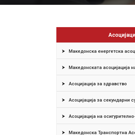
Асоцијаци
⮞
Македонска енергетска асоци
⮞
Македонската асоцијација н
⮞
Асоцијација за здравство
⮞
Асоцијација за секундарни с
⮞
Асоцијација на осигурително
⮞
Македонска Транспортна Асо