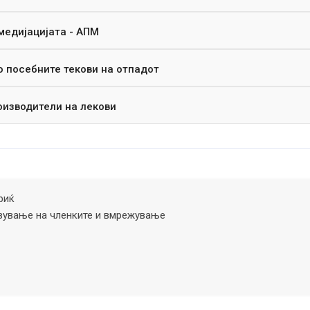
медијацијата - АПМ
о посебните текови на отпадот
оизводители на лекови
риќ
вување на членките и вмрежување