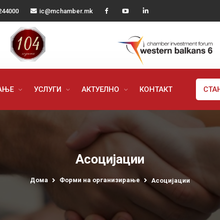
244000
ic@mchamber.mk
РАЊЕ
УСЛУГИ
АКТУЕЛНО
КОНТАКТ
СТА
Асоцијации
Дома
Форми на организирање
Асоцијации