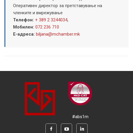
Оперативен директор за претставување на
членките и вмрежување
Телефон:
+ 389 2 3244034
,
Мобилен:
072 236 710
Е-адреса:
biljana@mchamber.mk
#abs1m