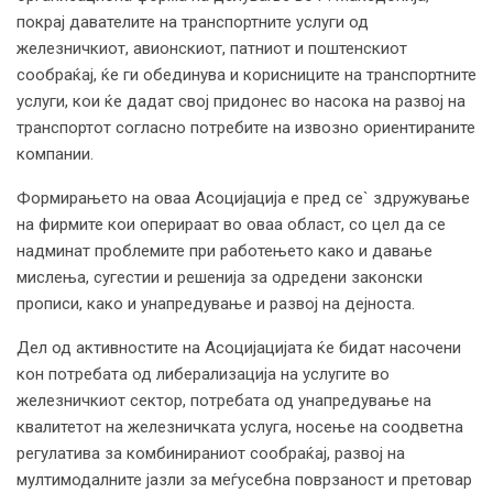
покрај давателите на транспортните услуги од
железничкиот, авионскиот, патниот и поштенскиот
сообраќај, ќе ги обединува и корисниците на транспортните
услуги, кои ќе дадат свој придонес во насока на развој на
транспортот согласно потребите на извозно ориентираните
компании.
Формирањето на оваа Асоцијација е пред се` здружување
на фирмите кои оперираат во оваа област, со цел да се
надминат проблемите при работењето како и давање
мислења, сугестии и решенија за одредени законски
прописи, како и унапредување и развој на дејноста.
Дел од активностите на Асоцијацијата ќе бидат насочени
кон потребата од либерализација на услугите во
железничкиот сектор, потребата од унапредување на
квалитетот на железничката услуга, носење на соодветна
регулатива за комбинираниот сообраќај, развој на
мултимодалните јазли за меѓусебна поврзаност и претовар