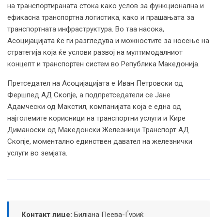
на транспортираната стока како услов за функционална и
ефикасна транспортна логистика, како и прашањата за
транспортната инфраструктура. Во таа насока,
Асоцијацијата ќе ги разгледува и можностите за носење на
стратегија која ќе услови развој на мултимодалниот
концепт и транспортен систем во Република Македонија.
Претседател на Асоцијацијата е Иван Петровски од
Фершпед АД Скопје, а подпретседатели се Јане
Адамчески од Макстил, компанијата која е една од
најголемите корисници на транспортни услуги и Кире
Диманоски од Македонски Железници Транспорт АД
Скопје, моментално единствен давател на железнички
услуги во земјата.
Контакт лице:
Билјана Пеева-Ѓуриќ