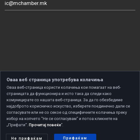
ic@mchamber.mk
Оваа веб страница употребува колачиња
Оваа веб-страница користи колачиња кои помагаат на веб-
страницата да функционира и исто така да следи како
комуницирате со нашата веб-страница. За да го обезбедиме
најдоброто корисничко искуство, изберете поединечно дали се
согласувате или не со секое од специфичните колачиња преку
избор на копчето "Не се согласувам" и потоа кликнете на
„Прифати“.
Прочитај повеќе'
.
Copyright © 2026 Developed by
Unet
. All rights reserved.
Политика за приватност
|
Политика за колачиња
Прифаќам
Не прифаќам