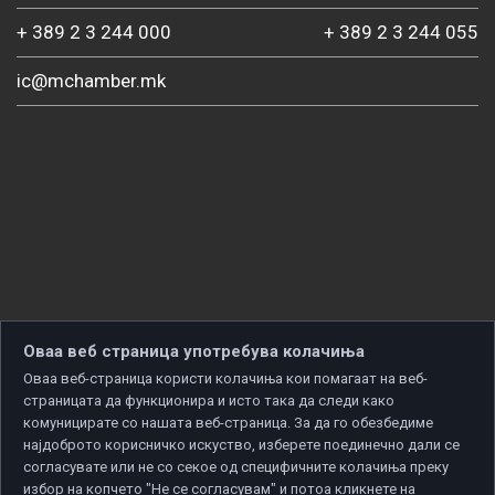
+ 389 2 3 244 000
+ 389 2 3 244 055
ic@mchamber.mk
Оваа веб страница употребува колачиња
Оваа веб-страница користи колачиња кои помагаат на веб-
страницата да функционира и исто така да следи како
комуницирате со нашата веб-страница. За да го обезбедиме
најдоброто корисничко искуство, изберете поединечно дали се
согласувате или не со секое од специфичните колачиња преку
избор на копчето "Не се согласувам" и потоа кликнете на