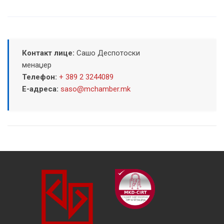
Контакт лице:
Сашо Деспотоски
менаџер
Телефон:
+ 389 2 3244089
Е-адреса:
saso@mchamber.mk