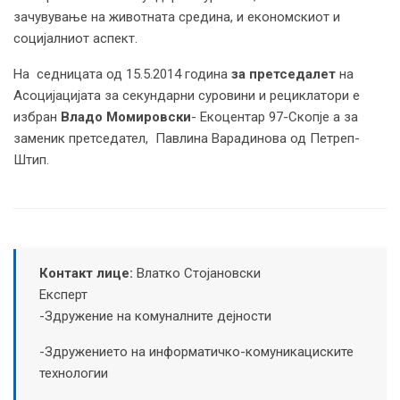
зачувување на животната средина, и економскиот и
социјалниот аспект.
На седницата од 15.5.2014 година
за
претседалет
на
Асоцијацијата за секундарни суровини и рециклатори е
избран
Владо Момировски
- Екоцентар 97-Скопје а за
заменик претседател, Павлина Варадинова од Петреп-
Штип.
Контакт лице:
Влатко Стојановски
Експерт
-Здружение на комуналните дејности
-Здружението на информатичко-комуникациските
технологии