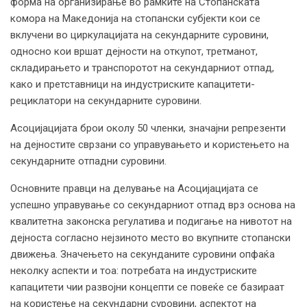
форма на организирање во рамките на Стопанската
комора на Македонија на стопански субјекти кои се
вклучени во циркулацијата на секундарните суровини,
односно кои вршат дејности на откупот, третманот,
складирањето и транспоротот на секундарниот отпад,
како и претставници на индустриските капацитети-
рециклатори на секундарните суровини.
Асоцијацијата брои околу 50 членки, значајни репрезенти
на дејностите сврзани со управувањето и користењето на
секундарните отпадни суровини.
Основните правци на делување на Асоцијацијата се
успешно управување со секундарниот отпад врз основа на
квалитетна законска регулатива и подигање на нивотот на
дејноста согласно нејзиното место во вкупните стопански
движења. Значењето на секунданите суровини опфаќа
неколку аспекти и тоа: потребата на индустриските
капацитети чии развојни концепти се повеќе се базираат
на користење на секундарни суровини, аспектот на