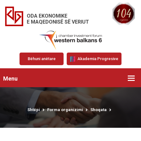
ODA EKONOMIKE
E MAQEDONISË SË VERIUT
Bëhuni anëtare
Akademia Progresive
Menu
Shtëpi
Forma organizimi
Shoqata