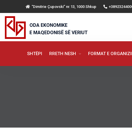
“Dimitrie Çupovski” nr.13, 1000 Shkup
+3892324400
ODA EKONOMIKE
E MAQEDONISË SË VERIUT
SHTËPI
RRETH NESH
FORMAT E ORGANIZ