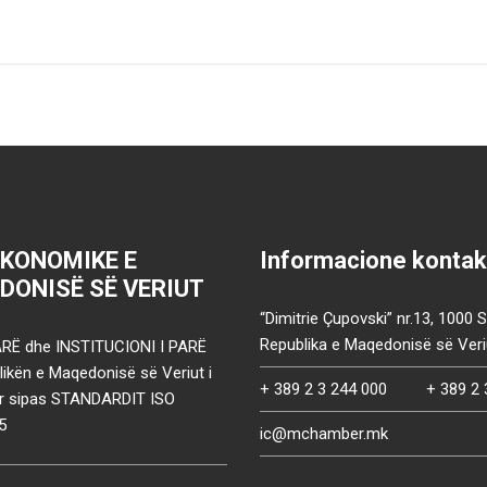
EKONOMIKE E
Informacione kontak
DONISË SË VERIUT
“Dimitrie Çupovski” nr.13, 1000 
Republika e Maqedonisë së Veri
RË dhe INSTITUCIONI I PARË
ikën e Maqedonisë së Veriut i
+ 389 2 3 244 000
+ 389 2 
uar sipas STANDARDIT ISO
5
ic@mchamber.mk