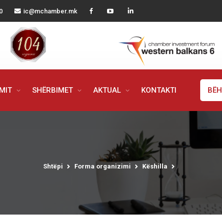
0
ic@mchamber.mk
IMIT
SHËRBIMET
AKTUAL
KONTAKTI
BËH
Shtëpi
Forma organizimi
Këshilla