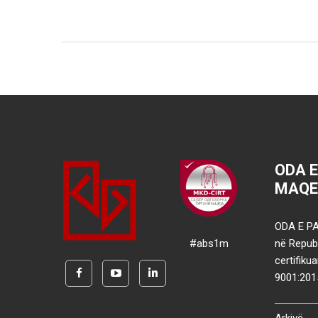
ODA 
MAQE
ODA E PA
#abs1m
në Republ
certifik
9001:201
Arkivë