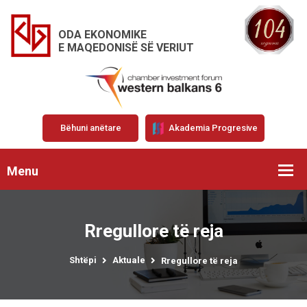
ODA EKONOMIKE
E MAQEDONISË SË VERIUT
Bëhuni anëtare
Akademia Progresive
Menu
Rregullore të reja
Shtëpi
Aktuale
Rregullore të reja