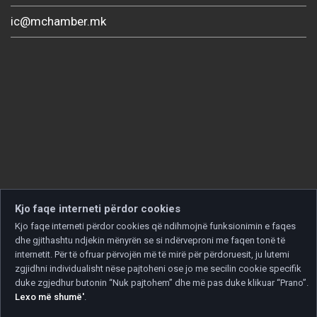
ic@mchamber.mk
Kjo faqe interneti përdor cookies
Kjo faqe interneti përdor cookies që ndihmojnë funksionimin e faqes
dhe gjithashtu ndjekin mënyrën se si ndërveproni me faqen tonë të
internetit. Për të ofruar përvojën më të mirë për përdoruesit, ju lutemi
zgjidhni individualisht nëse pajtoheni ose jo me secilin cookie specifik
duke zgjedhur butonin “Nuk pajtohem” dhe më pas duke klikuar “Prano”.
Lexo më shumë'
.
Copyright © 2026 Developed by
Unet
. All rights reserved.