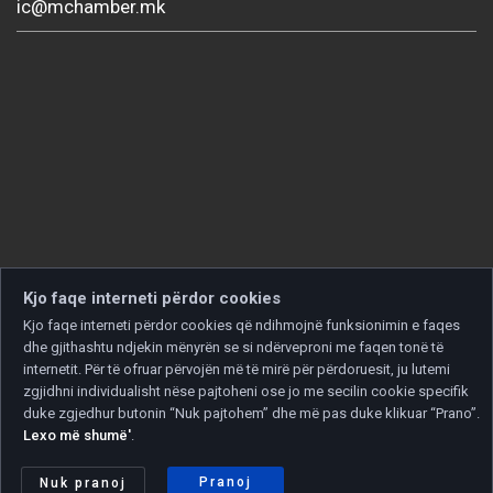
ic@mchamber.mk
Kjo faqe interneti përdor cookies
Kjo faqe interneti përdor cookies që ndihmojnë funksionimin e faqes
dhe gjithashtu ndjekin mënyrën se si ndërveproni me faqen tonë të
internetit. Për të ofruar përvojën më të mirë për përdoruesit, ju lutemi
zgjidhni individualisht nëse pajtoheni ose jo me secilin cookie specifik
duke zgjedhur butonin “Nuk pajtohem” dhe më pas duke klikuar “Prano”.
Lexo më shumë'
.
Copyright © 2026 Developed by
Unet
. All rights reserved.
Politika e privatësisë
|
Politika e cookies
Pranoj
Nuk pranoj