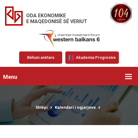
ODA EKONOMIKE
E MAQEDONISË SË VERIUT
Bëhuni anëtare
Akademia Progresive
Menu
Shtëpi
Kalendari i ngjarjeve