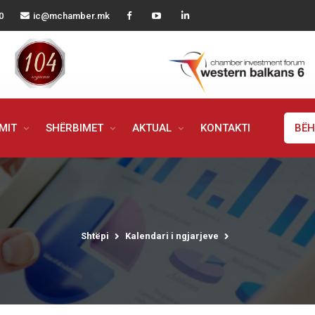
0
ic@mchamber.mk
IMIT
SHËRBIMET
AKTUAL
KONTAKTI
BËH
Shtëpi
Kalendari i ngjarjeve