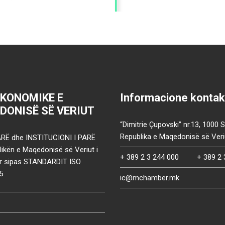
EKONOMIKE E
Informacione kontak
DONISË SË VERIUT
“Dimitrie Çupovski” nr.13, 1000 
Republika e Maqedonisë së Veri
RË dhe INSTITUCIONI I PARË
ikën e Maqedonisë së Veriut i
+ 389 2 3 244 000
+ 389 2 
uar sipas STANDARDIT ISO
5
ic@mchamber.mk