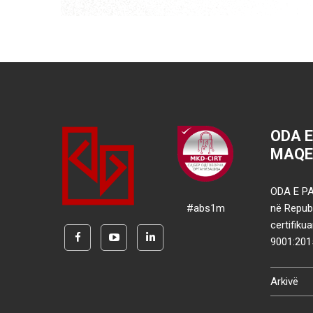
ODA 
MAQE
ODA E PA
#abs1m
në Republ
certifik
9001:201
Arkivë