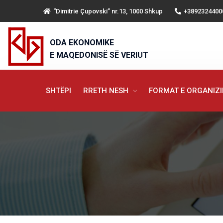
“Dimitrie Çupovski” nr.13, 1000 Shkup
+3892324400
ODA EKONOMIKE
E MAQEDONISË SË VERIUT
SHTËPI
RRETH NESH
FORMAT E ORGANIZ