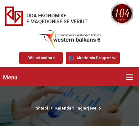
ODA EKONOMIKE
E MAQEDONISË SË VERIUT
Bëhuni anëtare
Akademia Progresive
Menu
Shtëpi
Kalendari i ngjarjeve