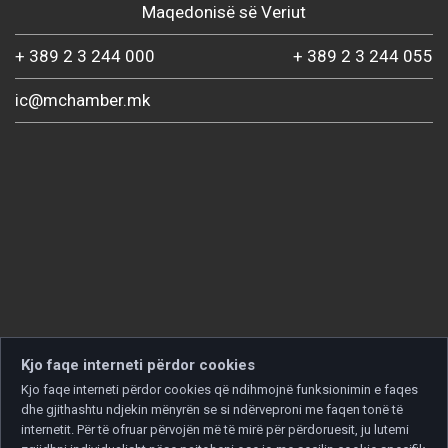
Maqedonisë së Veriut
+ 389 2 3 244 000
+ 389 2 3 244 055
ic@mchamber.mk
Kjo faqe interneti përdor cookies
Kjo faqe interneti përdor cookies që ndihmojnë funksionimin e faqes
dhe gjithashtu ndjekin mënyrën se si ndërveproni me faqen tonë të
internetit. Për të ofruar përvojën më të mirë për përdoruesit, ju lutemi