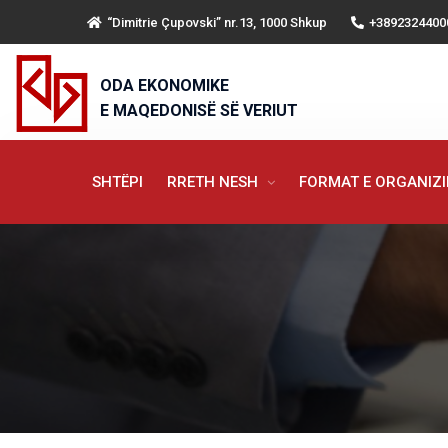
“Dimitrie Çupovski” nr.13, 1000 Shkup
+3892324400
ODA EKONOMIKE
E MAQEDONISË SË VERIUT
SHTËPI
RRETH NESH
FORMAT E ORGANIZ