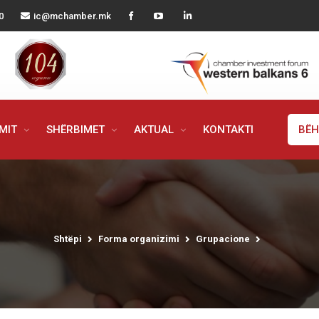
0
ic@mchamber.mk
IMIT
SHËRBIMET
AKTUAL
KONTAKTI
BËH
Shtëpi
Forma organizimi
Grupacione