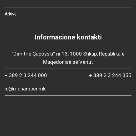
Arkivë
Informacione kontakti
“Dimitrie Çupovski” nr.13, 1000 Shkup, Republika e
Maqedonisë së Veriut
+ 389 2 3 244 000
+ 389 2 3 244 055
ic@mchamber.mk