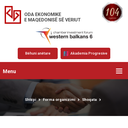
ODA EKONOMIKE
E MAQEDONISË SË VERIUT
Bëhuni anëtare
Akademia Progresive
Menu
Shtëpi
Forma organizimi
Shoqata