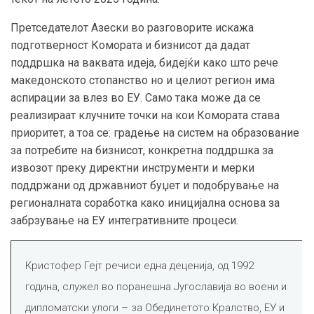
Претседателот Азески во разговорите искажа
подготверност Комората и бизнисот да дадат
поддршка на ваквата идеја, бидејќи како што рече
македонското стопанство но и целиот регион има
аспирации за влез во ЕУ. Само така може да се
реализираат клучните точки на кои Комората става
приоритет, а тоа се: градење на систем на образование
за потребите на бизнисот, конкретна поддршка за
извозот преку директни инструменти и мерки
поддржани од државниот буџет и подобрување на
регионалната соработка како иницијална основа за
забрзување на ЕУ интегративните процеси.
Кристофер Гејт речиси една деценија, од 1992
година, служел во поранешна Југославија во воени и
дипломатски улоги – за Обединетото Кралство, ЕУ и