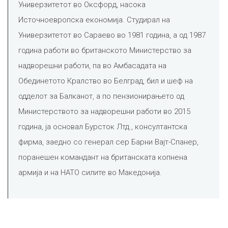
Универзитетот во Оксфорд, насока
Источноевропска економија. Студирал на
Универзитетот во Сараево во 1981 година, а од 1987
година работи во британското Министерство за
надворешни работи, па во Амбасадата на
Обединетото Кралство во Белград, бил и шеф на
одделот за Балканот, а по пензионирањето од
Министерството за надворешни работи во 2015
година, ја основал Бурсток Лтд., консултантска
фирма, заедно со генерал сер Барни Вајт-Спанер,
поранешен командант на британската копнена
армија и на НАТО силите во Македонија.