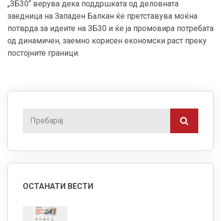
„ЗБ30“ верува дека поддршката од деловната
заедница на Западен Балкан ќе претставува моќна
потврда за идеите на ЗБ30 и ќе ја промовира потребата
од динамичен, заемно корисен економски раст преку
постојните граници.
ОСТАНАТИ ВЕСТИ