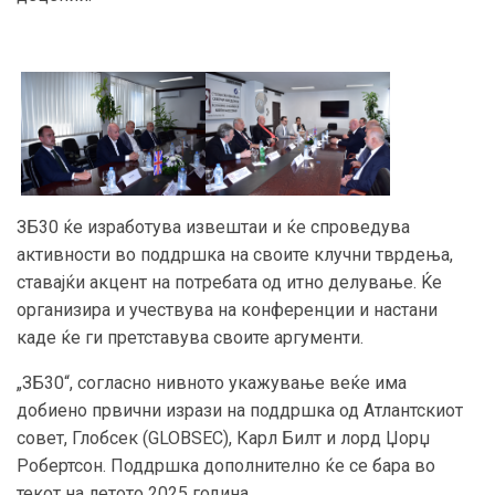
ЗБ30 ќе изработува извештаи и ќе спроведува
активности во поддршка на своите клучни тврдења,
ставајќи акцент на потребата од итно делување. Ќе
организира и учествува на конференции и настани
каде ќе ги претставува своите аргументи.
„ЗБ30“, согласно нивното укажување веќе има
добиено првични изрази на поддршка од Атлантскиот
совет, Глобсек (GLOBSEC), Карл Билт и лорд Џорџ
Робертсон. Поддршка дополнително ќе се бара во
текот на летото 2025 година.