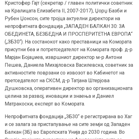
Кристофер Гајт (секретар / главен политички советник
на Кралицата Елизабета II, 2007-2017), Џорџ Базби и
Рубен Џонсон, сите тројца актуелни директори на
непрофитната фондација „ЗАПАДЕН БАЛКАН 30: ЗА
ОБЕДИНЕТА, БЕЗБЕДНА И ПРОСПЕРИТЕТНА ЕВРОПА“
(„ЗБ30“). На состанокот како преставници на Комората
присутни беа и потретседателот на Комората проф. д-р
Марјан Бојаџиев, извршниот директор м-р Антони
Пешев, Даниела Михајловска Василевска, советник за
активностите поврзани со извозот во Кабинетот на
претседателот на СКСМ, д-р Татјана Штерјова
Душковска, оперативен директор во организационата
целина за развој, иновации и знаења и Даниел
Матракоски, експерт во Комората.
Непрофитната фондација „ЗБ30“ е регистрирана во Хаг
и се залага за пристапување на сите земји од Западен
Балкан (ЗБ) во Европската Унија до 2030 година. Во