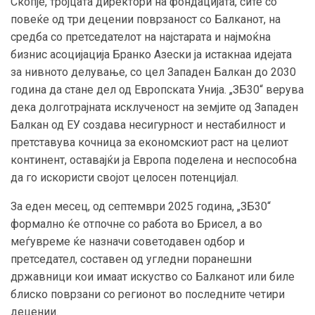
Скопје, тројцата директори на фондацијата, сите со
повеќе од три децении поврзаност со Балканот, на
средба со претседателот на најстарата и најмоќна
бизнис асоцијација Бранко Азески ја истакнаа идејата
за нивното делување, со цел Западен Балкан до 2030
година да стане дел од Европската Унија. „ЗБ30“ верува
дека долготрајната исклученост на земјите од Западен
Балкан од ЕУ создава несигурност и нестабилност и
претставува кочница за економскиот раст на целиот
континент, оставајќи ја Европа поделена и неспособна
да го искористи својот целосен потенцијал.
За еден месец, од септември 2025 година, „ЗБ30“
формално ќе отпочне со работа во Брисел, а во
меѓувреме ќе назначи советодавен одбор и
претседател, составен од угледни поранешни
државници кои имаат искуство со Балканот или биле
блиско поврзани со регионот во последните четири
децении.