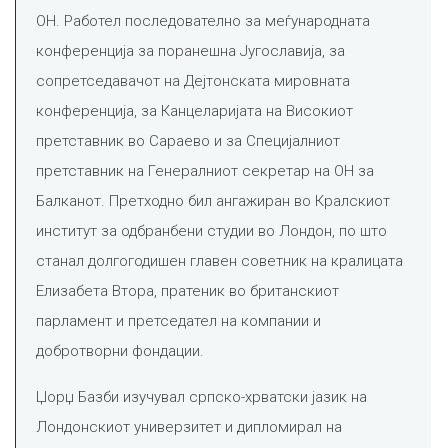
ОН. Работел последователно за меѓународната
конференција за поранешна Југославија, за
сопретседавачот на Дејтонската мировната
конференција, за Канцеларијата на Високиот
претставник во Сараево и за Специјалниот
претставник на Генералниот секретар на ОН за
Балканот. Претходно бил ангажиран во Кралскиот
институт за одбранбени студии во Лондон, по што
станал долгогодишен главен советник на кралицата
Елизабета Втора, пратеник во британскиот
парламент и претседател на компании и
добротворни фондации.
Џорџ Базби изучувал српско-хрватски јазик на
Лондонскиот универзитет и дипломирал на