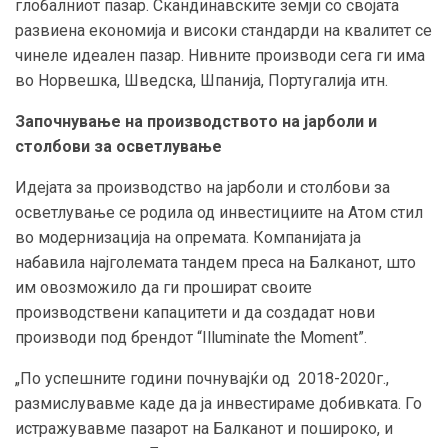
глобалниот пазар. Скандинавските земји со својата
развиена економија и високи стандарди на квалитет се
чинеле идеален пазар. Нивните производи сега ги има
во Норвешка, Шведска, Шпанија, Португалија итн.
Започнување на производството на јарболи и
столбови за осветлување
Идејата за производство на јарболи и столбови за
осветлување се родила од инвестициите на Атом стил
во модернизација на опремата. Компанијата ја
набавила најголемата тандем преса на Балканот, што
им овозможило да ги прошират своите
производствени капацитети и да создадат нови
производи под брендот “Illuminate the Moment”.
„По успешните години почнувајќи од 2018-2020г.,
размислувавме каде да ја инвестираме добивката. Го
истражувавме пазарот на Балканот и пошироко, и