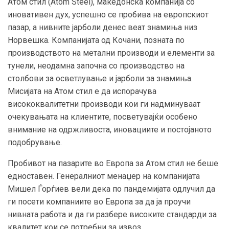
Атом стил (Atom Steel), македонска компанија со
иновативен дух, успешно се пробива на европскиот
пазар, а нивните јарболи денес веат знамиња низ
Норвешка. Компанијата од Кочани, позната по
производството на метални производи и елементи за
тунели, неодамна започна со производство на
столбови за осветлување и јарболи за знамиња.
Мисијата на Атом стил е да испорачува
висококвалитетни производи кои ги надминуваат
очекувањата на клиентите, посветувајќи особено
внимание на одржливоста, иновациите и постојаното
подобрување.
Пробивот на пазарите во Европа за Атом стил не беше
едноставен. Генералниот менаџер на компанијата
Мишел Ѓорѓиев вели дека по пандемијата одлучил да
ги посети компаниите во Европа за да ја проучи
нивната работа и да ги разбере високите стандарди за
квалитет кои се потребни за извоз.