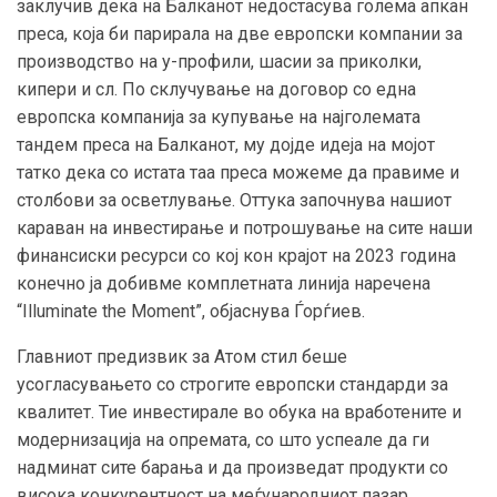
заклучив дека на Балканот недостасува голема апкан
преса, која би парирала на две европски компании за
производство на у-профили, шасии за приколки,
кипери и сл. По склучување на договор со една
европска компанија за купување на најголемата
тандем преса на Балканот, му дојде идеја на мојот
татко дека со истата таа преса можеме да правиме и
столбови за осветлување. Оттука започнува нашиот
караван на инвестирање и потрошување на сите наши
финансиски ресурси со кој кон крајот на 2023 година
конечно ја добивме комплетната линија наречена
“Illuminate the Moment”, објаснува Ѓорѓиев.
Главниот предизвик за Атом стил беше
усогласувањето со строгите европски стандарди за
квалитет. Тие инвестирале во обука на вработените и
модернизација на опремата, со што успеале да ги
надминат сите барања и да произведат продукти со
висока конкурентност на меѓународниот пазар.