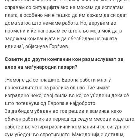
справам со ситуацијата ако не можам да исплатам
плата, а особено ми е тешко да им кажам да си одат
дома затоа што немаме работа. Но, верувам во
промени и ќе направам сè што е во моја моќ да ја
задржам компанијата и да обезбедам нејзината
иднина“, објаснува Ѓорѓиев.
Совети до други компании кои размислуваат за
влез на меѓународни пазари?
„Немојте да се плашите, Европа работи многу
понеквалитетно за разлика од нас. Тие имаат
изградено некој свој филм во кој се убедени дека сè
што потекнува од Европа е најдоброто.
За да бидам убеден во тоа решив и заминав како
обичен работник во период од седум месеци каде што
работев во четири различни компании и со сигурност
сум убеден во спротивното. Македонија е детална,