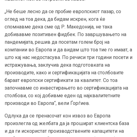
„Не беше лесно да се пробие европскиот пазар, со
оглед на тоа дека, да бидам искрен, кога ќе
спомнавме дека сме од Р. Македонија, не така
добивавме позитивен фидбек. По завршувањето на
пандемијата, решив да посетам голем број на
компании во Европа и да видам што тоа тие го имаат, а
што кај нас недостасува. По речиси три години посети и
истражувања, заклучив дека подготовката на
производите, како и сертификацијата на столбовите
бараат европски сертификати за квалитет. Со тоа
започнавме со инвестирањето во сертификацијата на
столбови, со кој добивме еден од најквалитетните
производи во Европа“, вели Ѓорѓиев.
Одлука да се пренасочат кон извоз во Европа
произлегла од желбата да ја прошират клиентска база
и да ги искористат производствените капацитети на