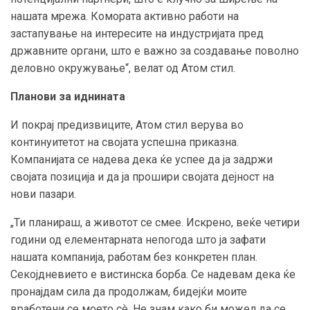
нашата мрежа. Комората активно работи на
застапување на интересите на индустријата пред
државните органи, што е важно за создавање поволно
деловно окружување“, велат од Атом стил.
Планови за иднината
И покрај предизвиците, Атом стил верува во
континуитетот на својата успешна приказна.
Компанијата се надева дека ќе успее да ја задржи
својата позиција и да ја прошири својата дејност на
нови пазари.
„Ти планираш, а животот се смее. Искрено, веќе четири
години од елементарната непогода што ја зафати
нашата компанија, работам без конкретен план.
Секојдневието е вистинска борба. Се надевам дека ќе
пронајдам сила да продолжам, бидејќи моите
вработени се моето сè. Не знам како би можел да се