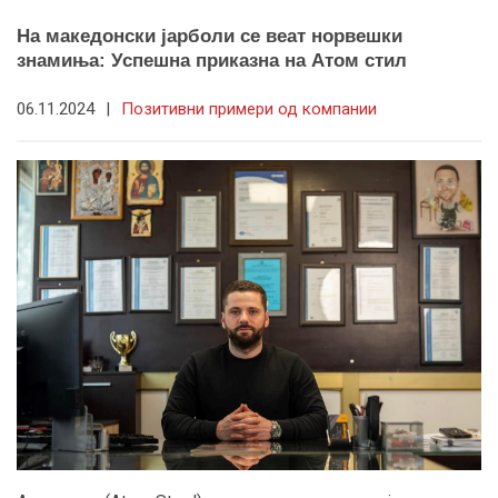
На македонски јарболи се веат норвешки
знамиња: Успешна приказна на Атом стил
06.11.2024
|
Позитивни примери од компании