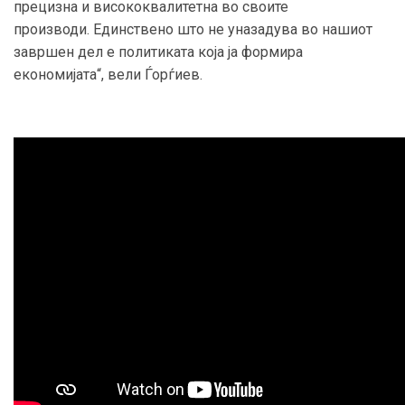
прецизна и висококвалитетна во своите
производи. Единствено што не уназадува во нашиот
завршен дел е политиката која ја формира
економијата“, вели Ѓорѓиев.