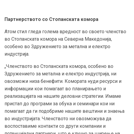
Партнерството со Стопанската комора
Атом стил гледа голема вредност во своето членство
во Стопанската комора на Северна Македонија,
особено во Здружението за метална и електро
индустрија.
„Членството во Стопанската комора, особено во
Здружението за метална и електро индустрија, ни
овозможи низа бенефити. Комората нуди ресурси и
информации кои помагаат во планирањето и
реализацијата на нашите деловни стратегии. Имаме
пристап до програми за обука и семинари кои ни
помагаат да ги подобриме нашите вештини и знаења
во индустријата. Членството ни овозможува да
воспоставиме контакти со други компании и
потенцијални партнери, што е клучно за ширење на