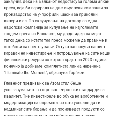
заклучив дека на Балканот недостасува голема апкан
преса, која би парирала на две европски компании за
производство на у-профили, шасии за приколки,
кипери и сл. По склучување на договор со една
европска компанија за купување на најголемата
тандем преса на Балканот, му дојде идеја на мојот
татко дека со истата таа преса можеме да правиме и
столбови за осветлување. Оттука започнува нашиот
караван на инвестирање и потрошување на сите наши
финансиски ресурси со кој кон крајот на 2023 година
конечно ја добивме комплетната линија наречена
“Illuminate the Moment”, објаснува Ѓорѓиев.
Главниот предизвик за Атом стил беше
усогласувањето со строгите европски стандарди за
квалитет. Тие инвестирале во обука на вработените и
модернизација на опремата, со што успеале да ги
надминат сите барања и да произведат продукти со
висока конкурентност на меѓународниот пазар.