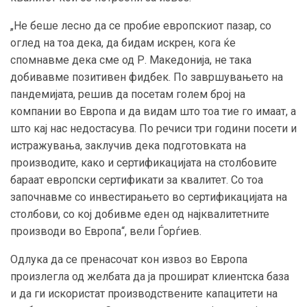
„Не беше лесно да се пробие европскиот пазар, со
оглед на тоа дека, да бидам искрен, кога ќе
спомнавме дека сме од Р. Македонија, не така
добивавме позитивен фидбек. По завршувањето на
пандемијата, решив да посетам голем број на
компании во Европа и да видам што тоа тие го имаат, а
што кај нас недостасува. По речиси три години посети и
истражувања, заклучив дека подготовката на
производите, како и сертификацијата на столбовите
бараат европски сертификати за квалитет. Со тоа
започнавме со инвестирањето во сертификацијата на
столбови, со кој добивме еден од најквалитетните
производи во Европа“, вели Ѓорѓиев.
Одлука да се пренасочат кон извоз во Европа
произлегла од желбата да ја прошират клиентска база
и да ги искористат производствените капацитети на