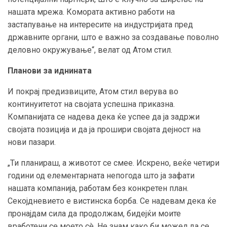
нашата мрежа. Комората активно работи на
застапување на интересите на индустријата пред
државните органи, што е важно за создавање поволно
деловно окружување“, велат од Атом стил.
Планови за иднината
И покрај предизвиците, Атом стил верува во
континуитетот на својата успешна приказна.
Компанијата се надева дека ќе успее да ја задржи
својата позиција и да ја прошири својата дејност на
нови пазари.
„Ти планираш, а животот се смее. Искрено, веќе четири
години од елементарната непогода што ја зафати
нашата компанија, работам без конкретен план.
Секојдневието е вистинска борба. Се надевам дека ќе
пронајдам сила да продолжам, бидејќи моите
вработени се моето сè. Не знам како би можел да се