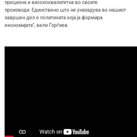
прецизна и висококвалитетна во своите
производи. Единствено што не уназадува во нашиот
завршен дел е политиката која ја формира
економијата“, вели Ѓорѓиев.