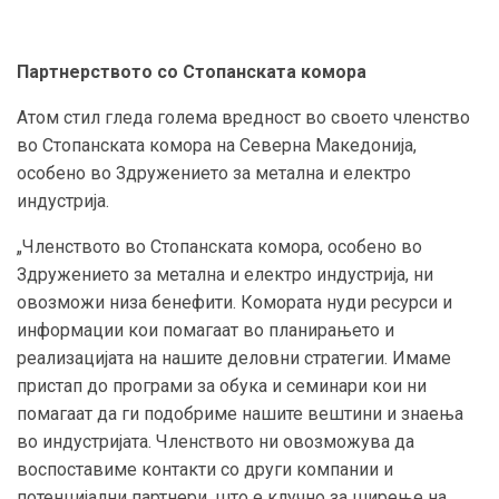
Партнерството со Стопанската комора
Атом стил гледа голема вредност во своето членство
во Стопанската комора на Северна Македонија,
особено во Здружението за метална и електро
индустрија.
„Членството во Стопанската комора, особено во
Здружението за метална и електро индустрија, ни
овозможи низа бенефити. Комората нуди ресурси и
информации кои помагаат во планирањето и
реализацијата на нашите деловни стратегии. Имаме
пристап до програми за обука и семинари кои ни
помагаат да ги подобриме нашите вештини и знаења
во индустријата. Членството ни овозможува да
воспоставиме контакти со други компании и
потенцијални партнери, што е клучно за ширење на