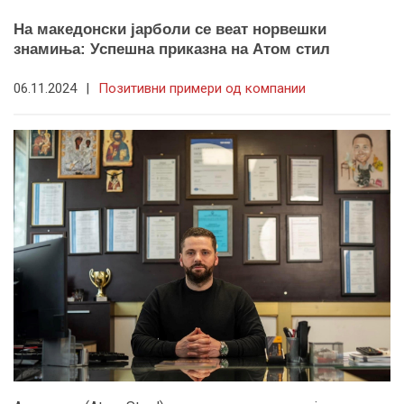
На македонски јарболи се веат норвешки
знамиња: Успешна приказна на Атом стил
06.11.2024
|
Позитивни примери од компании