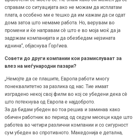
справам со ситуацијата ако не можам да исплатам
плата, а особено ми е тешко да им кажам да си одат
дома затоа што немаме работа. Но, верувам во
промени и ќе направам сè што е во моја моќ да ја
задржам компанијата и да обезбедам нејзината
иднина“, објаснува Ѓорѓиев.
Совети до други компании кои размислуваат за
влез на меѓународни пазари?
„Немојте да се плашите, Европа работи многу
понеквалитетно за разлика од нас. Тие имаат
изградено некој свој филм во кој се убедени дека сè
што потекнува од Европа е најдоброто.
За да бидам убеден во тоа решив и заминав како
обичен работник во период од седум месеци каде што
работев во четири различни компании и со сигурност
сум убеден во спротивното. Македонија е детална,