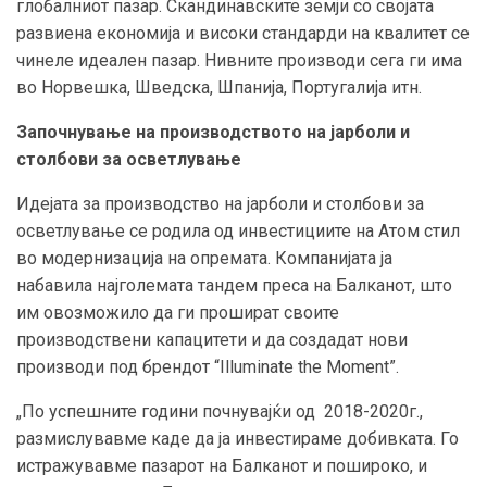
глобалниот пазар. Скандинавските земји со својата
развиена економија и високи стандарди на квалитет се
чинеле идеален пазар. Нивните производи сега ги има
во Норвешка, Шведска, Шпанија, Португалија итн.
Започнување на производството на јарболи и
столбови за осветлување
Идејата за производство на јарболи и столбови за
осветлување се родила од инвестициите на Атом стил
во модернизација на опремата. Компанијата ја
набавила најголемата тандем преса на Балканот, што
им овозможило да ги прошират своите
производствени капацитети и да создадат нови
производи под брендот “Illuminate the Moment”.
„По успешните години почнувајќи од 2018-2020г.,
размислувавме каде да ја инвестираме добивката. Го
истражувавме пазарот на Балканот и пошироко, и