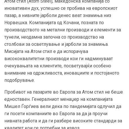
Атом стил (Atom Steel), македонска компанија со
иновативен дух, успешно се пробива на европскиот
пазар, а нивните јарболи денес веат знамиња низ
Норвешка. Компанијата од Кочани, позната по
производството на метални производи и елементи за
тунели, неодамна започна со производство на
столбови за осветлување и јарболи за знамиња.
Мисијата на Атом стил е да испорачува
висококвалитетни производи кои ги надминуваат
очекувањата на клиентите, посветувајќи особено
внимание на одржливоста, иновациите и постојаното
подобрување.
Пробивот на пазарите во Европа за Атом стил не беше
едноставен. Генералниот менаџер на компанијата
Мишел Ѓорѓиев вели дека по пандемијата одлучил да
ги посети компаниите во Европа за да ја проучи
нивната работа и да ги разбере високите стандарди за
квалитет кои се потребни за извоз.