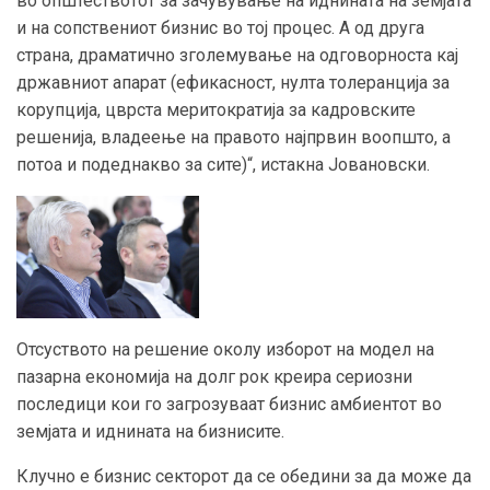
во општествотот за зачувување на иднината на земјата
и на сопствениот бизнис во тој процес. А од друга
страна, драматично зголемување на одговорноста кај
државниот апарат (ефикасност, нулта толеранција за
корупција, цврста меритократија за кадровските
решенија, владеење на правото најпрвин воопшто, а
потоа и подеднакво за сите)“, истакна Јовановски.
Отсуството на решение околу изборот на модел на
пазарна економија на долг рок креира сериозни
последици кои го загрозуваат бизнис амбиентот во
земјата и иднината на бизнисите.
Клучно е бизнис секторот да се обедини за да може да