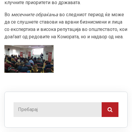
клучните приоритети во државата.
Во
месечните обраќања
во следниот период ќе може
да се слушнете ставови на врвни бизнисмени и лица
со експертиза и висока репутација во општеството, кои
доаѓаат од редовите на Комората, но и надвор од неа.