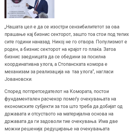
„Нашата цел е да се изостри сензибилитетот за ова
прашање кај бизнис секторот, зашто тоа стои под тепих
сите години наназад. Никој не го отвора. Популизмот е
роден, а бизнис секторот на крајот го плаќа. Затоа
бизнис заедницата да се обедини за посилна
координативна улога, а Стопанската комора е
механизам за реализација на таа улога“, нагласи
Јовановски.
Според потпретседателот на Комората, постои
фундаментален расчекор помеѓу очекувањата на
економските субјекти за тоа што треба да добијат од
државата и отсуството на материјална основа на
државата да ги задоволи тие очекувања. Има две
можни решенија: редуцирање на очекувањата