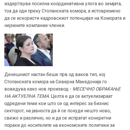
издејствува посилна координативна улога во земјата,
тоа да оди преку Стопанската комора, а истовремено
да се искористи кадровскиот потенцијал на Комората и
нејзините компании членки.
Денешниот настан беше прв од ваков тип, кој
Стопанската комора на Северна Македонија го
воведува како нов производ -
МЕСЕЧНО ОБРАЌАЊЕ
НА АКТУЕЛНА ТЕМА
. Целта е да се актуелизираат
одредени теми кои што се од интерес за бизнис
секторот, на јавноста да ѝ се понуди нешто ново,
свежо и различно, но и да се испратат конкретни
пораки до носителите на економските политики за