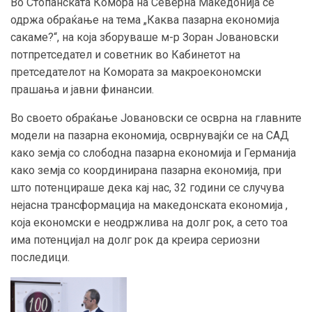
Во Стопанската Комора на Северна Македонија се
одржа обраќање на тема „Каква пазарна економија
сакаме?“, на која зборуваше м-р Зоран Јовановски
потпретседател и советник во Кабинетот на
претседателот на Комората за макроекономски
прашања и јавни финансии.
Во своето обраќање Јовановски се осврна на главните
модели на пазарна економија, осврнувајќи се на САД
како земја со слободна пазарна економија и Германија
како земја со координирана пазарна економија, при
што потенцираше дека кај нас,
32 години се случува
нејасна трансформација на македонската економија ,
која економски е неодржлива на долг рок, а сето тоа
има потенцијал на долг рок да креира сериозни
последици.