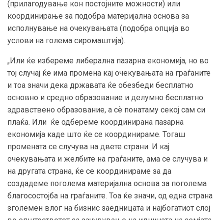
(прилагодување кон постојните можности) или
координирање за подобра материјална основа за
исполнување на очекувањата (подобра опција во
услови на голема сиромаштија).
„Или ќе избереме либерална пазарна економија, но во
тој случај ќе има промена кај очекувањата на граѓаните
и тоа значи дека државата ќе обезбеди бесплатно
основно и средно образование и делумно бесплатно
здравствено образование, а сѐ понатаму секој сам си
плаќа. Или ќе одбереме координирана пазарна
економија каде што ќе се координираме. Тогаш
промената се случува на двете страни. И кај
очекувањата и желбите на граѓаните, ама се случува и
на другата страна, ќе се координираме за да
создадеме поголема материјална основа за поголема
благосостојба на граѓаните. Тоа ќе значи, од една страна
зголемен влог на бизнис заедницата и најбогатиот слој