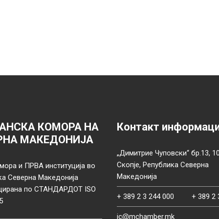
АНСКА КОМОРА НА
Контакт информац
РНА МАКЕДОНИЈА
„Димитрие Чуповски“ бр.13, 1
Скопје, Република Северна
мора и ПРВА институција во
Македонија
ка Северна Македонија
цирана по СТАНДАРДОТ ISO
+ 389 2 3 244 000
+ 389 2 
5
ic@mchamber.mk