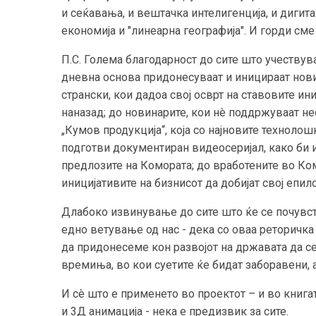
и сеќавања, и вештачка интелигенција, и дигит
економија и "линеарна географија". И горди сме
П.С. Голема благодарност до сите што учествув
дневна основа придонесуваат и иницираат нови
странски, кои дадоа свој осврт на ставовите и
наназад; до новинарите, кои нè поддржуваат не
„Кумов продукција“, која со најновите техноло
подготви документиран видеосеријал, како би 
предлозите на Комората; до вработените во Ко
иницијативите на бизнисот да добијат свој епило
Длабоко извинување до сите што ќе се почувств
едно ветување од нас - дека со оваа реторичка
да придонесеме кон развојот на државата да с
времиња, во кои суетите ќе бидат заборавени, 
И сè што е применето во проектот – и во книга
и 3Д анимација - нека е предизвик за сите.