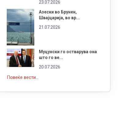
23.07.2026
Азески во Брунен,
Швајцарија, во вр...
21.07.2026
Муцунски го остварува она
што го ве...
20.07.2026
Повеќе вести...