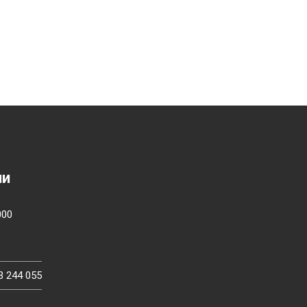
ии
000
3 244 055