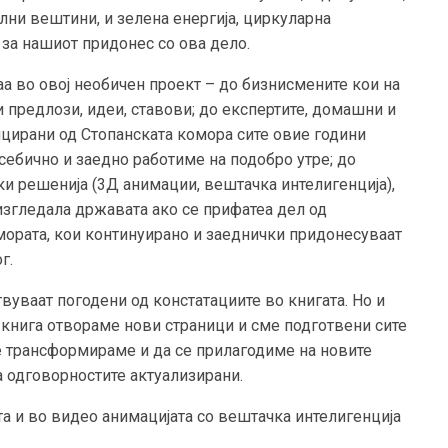
ални вештини, и зелена енергија, циркуларна
 за нашиот придонес со ова дело.
аа во овој необичен проект – до бизнисмените кои на
 предлози, идеи, ставови; до експертите, домашни и
ницирани од Стопанската комора сите овие години
себично и заедно работиме на подобро утре; до
шки решенија (3Д анимации, вештачка интелигенција),
изгледала државата ако се прифатеа дел од
мората, кои континуирано и заеднички придонесуваат
г.
уваат погодени од констатациите во книгата. Но и
 книга отвораме нови страници и сме подготвени сите
е трансформираме и да се прилагодиме на новите
а одговорностите актуализирани.
та и во видео анимацијата со вештачка интелигенција