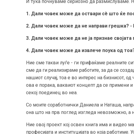
И тука почнуваме сериозно да размислуваме. 
1. Дали човек може да оствари сè што ќе пос
2. Дали човек може да не направи грешка? - 
3. Дали човек може да не ја признае својата 
4. Дали човек може да извлече поука од тоа?
Ние сме такви луѓе - ги прифаќаме реалните си
сме да ги реализираме работите, за да се созд
нашиот случај, тоа е во интерес на бизнисот, од 
ова е порака, ваквиот концепт да се примени и 
секој поединец во неа.
Со моите соработнички Даниела и Наташа, напр
она што на прв поглед изгледа невозможно, а на
Ние овој проект кој освен книга има и видео ма
професијата и институцијата во која работиме. 