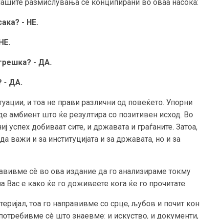
Нашите размислувања се конципирани во оваа насока:
ака? - НЕ.
НЕ.
грешка? - ДА.
 - ДА.
туации, и тоа не прави различни од повеќето. Упорни
аде амбиент што ќе резултира со позитивен исход. Во
чиј успех добиваат сите, и државата и граѓаните. Затоа,
да важи и за институцијата и за државата, но и за
авивме сè во ова издание да го анализираме токму
 Вас е како ќе го доживеете кога ќе го прочитате.
теријал, тоа го направивме со срце, љубов и почит кон
Употребивме сè што знаевме: и искуство, и документи,