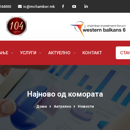
244000
ic@mchamber.mk
РАЊЕ
УСЛУГИ
АКТУЕЛНО
КОНТАКТ
СТА
Најново од комората
Дома
Актуелно
Новости