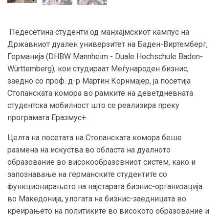
Педесетина студенти од манхајмскиот кампус на
Државниот дуален универзитет на Баден-Виртемберг,
Германија (DHBW Mannheim - Duale Hochschule Baden-
Württemberg), кои студираат Меѓународен бизнис,
заедно со проф. д-р Мартин Корнмајер, ја посетија
Стопанската комора во рамките на деветдневната
студентска мобилност што се реализира преку
програмата Еразмус+.
Целта на посетата на Стопанската комора беше
размена на искуства во областа на дуалното
образование во високообразовниот систем, како и
запознавање на германските студентите со
функционирањето на најстарата бизнис-организација
во Македонија, улогата на бизнис-заедницата во
креирањето на политиките во високото образование и