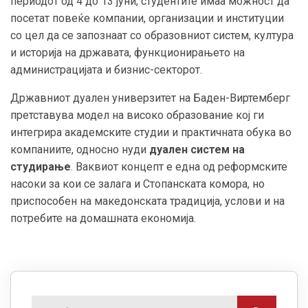
периодот од 4 до 13 јуни, студентите имаа можност да
посетат повеќе компании, организации и институции
со цел да се запознаат со образовниот систем, култура
и историја на државата, функционирањето на
администрацијата и бизнис-секторот.
Државниот дуален универзитет на Баден-Виртемберг
претставува модел на високо образование кој ги
интегрира академските студии и практичната обука во
компаниите, односно нуди
дуален систем на
студирање
. Ваквиот концепт е една од реформските
насоки за кои се залага и Стопанската комора, но
приспособен на македонската традиција, услови и на
потребите на домашната економија.