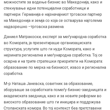
можностите за водење бизнис во Македонија, како и
стекнување идни потенцијални соработници и
партнери. Германија е најзначајниот трговски партнер
на Македонија и земја со која се остварува најголема
надворешно –трговска размена.
Даниел Матракоски, експерт за меѓународна соработка
во Комората, ја презентираше организациската
структура, услугите што ги нуди Комората, како и
нејзината регионална и меѓународна соработка. Тој се
осврна и на трите стратешки приоритети на Комората:
образование по мерка на бизнисот, извоз и регионална
соработка.
М-р Наташа Јаневска, советник за образование,
зборуваше за соработката помеѓу бизнис-заедницата и
академската заедница, како и за новите реформи во
високото образование што ги иницира и поддржува
Стопанската комора. Во тој контекст беа претставени