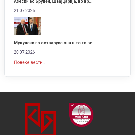
Азески во Брунен, Швајцарија, во вр...
21.07.2026
Муцунски го остварува она што го ве...
20.07.2026
Повеќе вести...