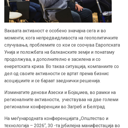
Ваквата активност е особено значајна сега и во
моменти, кога непредвидливоста на геополитичките
случувања, проблемите со кои се соочува Европската
Унија и положбата на балканските земји и понатаму
продолжува, а дополнително е засилена и со
енеретската криза. Во таква ситуација, компаниите со
дел од своите активности се вртат према бизнис
асоцијциите и се бараат заеднички решенија.
Изминатите денови Азески и Бојаџиев, во рамки на
регионалните активности, учествуваа на две големи
регионални конференции во Загреб и Белград.
На меѓународната конференцијата „Општество и
технологија – 2026“, 30 -та јубилејна манифестација во