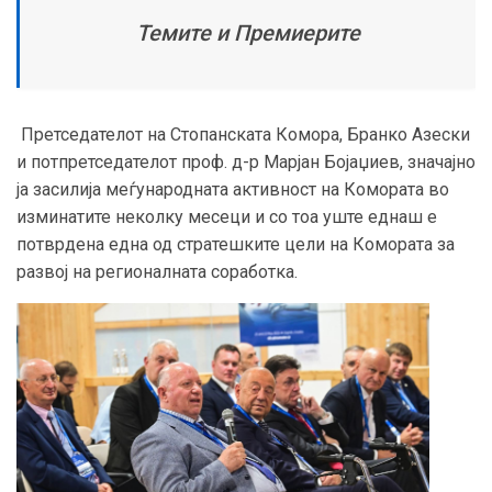
Темите и Премиерите
Претседателот на Стопанската Комора, Бранко Азески
и потпретседателот проф. д-р Марјан Бојаџиев, значајно
ја засилија меѓународната активност на Комората во
изминатите неколку месеци и со тоа уште еднаш е
потврдена една од стратешките цели на Комората за
развој на регионалната соработка.