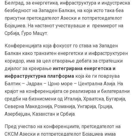
Белград, за енергетика, инфраструктура и индустриска
безбедност на Западен Балкан, на која исто така беа
присутни претседателот Азески и потпретседателот
Бојаџиев. На настанот учествуваше и премиерот на
Србија, Ѓуро Мацут.
Конференцијата која фокусот го става на Западен
Балкан како транзитен енергетски и инфраструктурен
коридор, има за цел отворање дебата за стратешки
дијалог за креирање
интегрирана енергетска и
инфраструктурна платформа
која ќе ги поврзува
Балтик – Јадран – Црно море – Централна Азија. На
крајот на конференцијата се реализираа и билатерални
средби на бизнисмени од Италија, Хрватска, Бугарија,
Северна Македонија, Романија, Унгарија, Грција,
Азербејџан, Казахстан и Србија.
Пред учество на конференциите, претседателот на
СКСМ Азески и потпретседателот Бојаџиев имаа