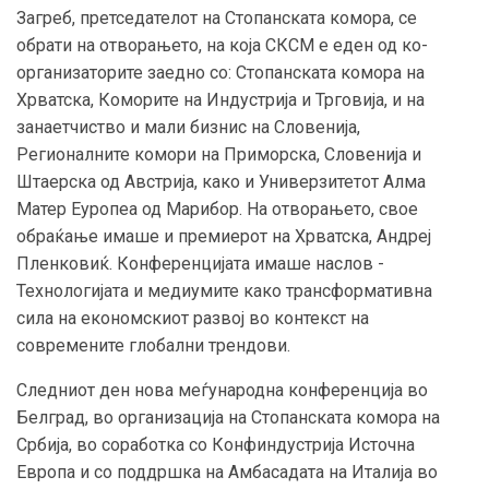
Загреб, претседателот на Стопанската комора, се
обрати на отворањето, на која СКСМ е еден од ко-
организаторите заедно со: Стопанската комора на
Хрватска, Коморите на Индустрија и Трговија, и на
занаетчиство и мали бизнис на Словенија,
Регионалните комори на Приморска, Словенија и
Штаерска од Австрија, како и Универзитетот Алма
Матер Еуропеа од Марибор. На отворањето, свое
обраќање имаше и премиерот на Хрватска, Андреј
Пленковиќ. Конференцијата имаше наслов -
Технологијата и медиумите како трансформативна
сила на економскиот развој во контекст на
современите глобални трендови.
Следниот ден нова меѓународна конференција во
Белград, во организација на Стопанската комора на
Србија, во соработка со Конфиндустрија Источна
Европа и со поддршка на Амбасадата на Италија во