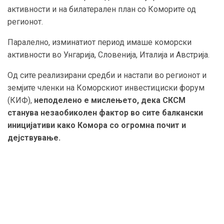
активности и на билатерален план со Коморите од
регионот.
Паралелно, изминатиот период имаше коморски
активности во Унгарија, Словенија, Италија и Австрија.
Од сите реализирани средби и настапи во регионот и
земјите членки на Коморскиот инвестициски форум
(КИФ),
неподелено е мислењето, дека СКСМ
станува незаобиколен фактор во сите балкански
иницијативи како Комора со огромна почит и
дејствување.