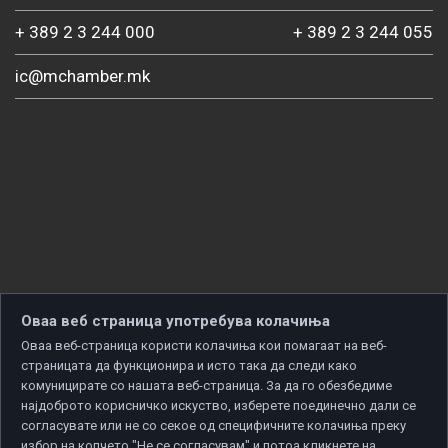
+ 389 2 3 244 000
+ 389 2 3 244 055
ic@mchamber.mk
Оваа веб страница употребува колачиња
Оваа веб-страница користи колачиња кои помагаат на веб-
страницата да функционира и исто така да следи како
комуницирате со нашата веб-страница. За да го обезбедиме
најдоброто корисничко искуство, изберете поединечно дали се
согласувате или не со секое од специфичните колачиња преку
избор на копчето "Не се согласувам" и потоа кликнете на