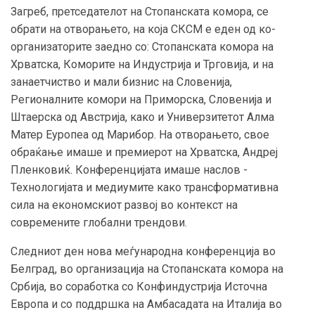
Загреб, претседателот на Стопанската комора, се
обрати на отворањето, на која СКСМ е еден од ко-
организаторите заедно со: Стопанската комора на
Хрватска, Коморите на Индустрија и Трговија, и на
занаетчиство и мали бизнис на Словенија,
Регионалните комори на Приморска, Словенија и
Штаерска од Австрија, како и Универзитетот Алма
Матер Еуропеа од Марибор. На отворањето, свое
обраќање имаше и премиерот на Хрватска, Андреј
Пленковиќ. Конференцијата имаше наслов -
Технологијата и медиумите како трансформативна
сила на економскиот развој во контекст на
современите глобални трендови.
Следниот ден нова меѓународна конференција во
Белград, во организација на Стопанската комора на
Србија, во соработка со Конфиндустрија Источна
Европа и со поддршка на Амбасадата на Италија во