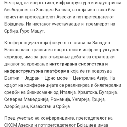
Белград, за енергетика, инфраструктура и индустриска
безбедност на Западен Балкан, на која исто така беа
присутни претседателот Азески и потпретседателот
Бојаџиев. На настанот учествуваше и премиерот на
Србија, Ѓуро Мацут.
Конференцијата која фокусот го става на Западен
Балкан како транзитен енергетски и инфраструктурен
коридор, има за цел отворање дебата за стратешки
дијалог за креирање
интегрирана енергетска и
инфраструктурна платформа
која ќе ги поврзува
Балтик – Јадран – Црно море – Централна Азија. На
крајот на конференцијата се реализираа и билатерални
средби на бизнисмени од Италија, Хрватска, Бугарија,
Северна Македонија, Романија, Унгарија, Грција,
Азербејџан, Казахстан и Србија.
Пред учество на конференциите, претседателот на
СКСМ Азески и потпретседателот Бојаџиев имаа