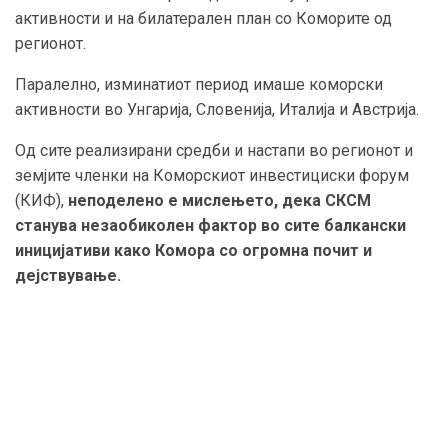
активности и на билатерален план со Коморите од
регионот.
Паралелно, изминатиот период имаше коморски
активности во Унгарија, Словенија, Италија и Австрија.
Од сите реализирани средби и настапи во регионот и
земјите членки на Коморскиот инвестициски форум
(КИФ),
неподелено е мислењето, дека СКСМ
станува незаобиколен фактор во сите балкански
иницијативи како Комора со огромна почит и
дејствување.