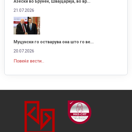
Азески во Брунен, Швајцарија, во вр...
21.07.2026
Муцунски го остварува она што го ве...
20.07.2026
Повеќе вести...