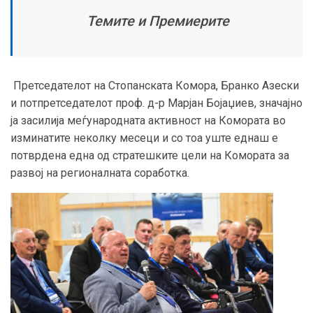
Темите и Премиерите
Претседателот на Стопанската Комора, Бранко Азески
и потпретседателот проф. д-р Марјан Бојаџиев, значајно
ја засилија меѓународната активност на Комората во
изминатите неколку месеци и со тоа уште еднаш е
потврдена една од стратешките цели на Комората за
развој на регионалната соработка.