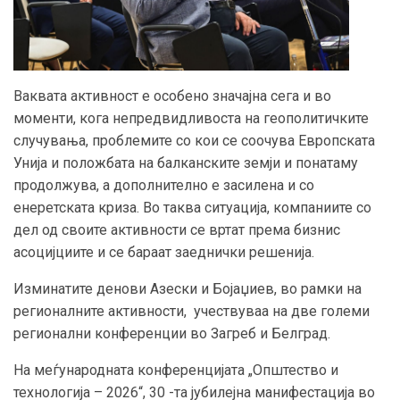
Ваквата активност е особено значајна сега и во
моменти, кога непредвидливоста на геополитичките
случувања, проблемите со кои се соочува Европската
Унија и положбата на балканските земји и понатаму
продолжува, а дополнително е засилена и со
енеретската криза. Во таква ситуација, компаниите со
дел од своите активности се вртат према бизнис
асоцијциите и се бараат заеднички решенија.
Изминатите денови Азески и Бојаџиев, во рамки на
регионалните активности, учествуваа на две големи
регионални конференции во Загреб и Белград.
На меѓународната конференцијата „Општество и
технологија – 2026“, 30 -та јубилејна манифестација во