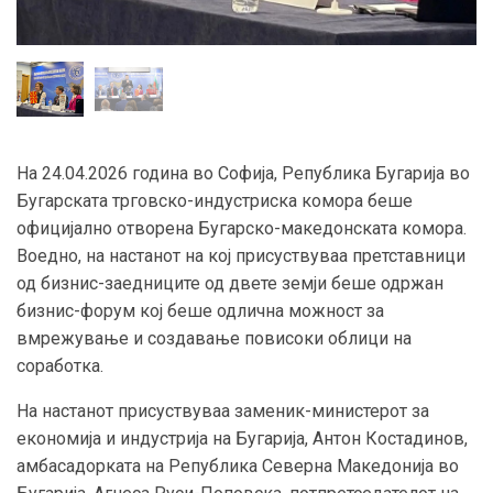
На 24.04.2026 година во Софија, Република Бугарија во
Бугарската трговско-индустриска комора беше
официјално отворена Бугарско-македонската комора.
Воедно, на настанот на кој присуствуваа претставници
од бизнис-заедниците од двете земји беше одржан
бизнис-форум кој беше одлична можност за
вмрежување и создавање повисоки облици на
соработка.
На настанот присуствуваа заменик-министерот за
економија и индустрија на Бугарија, Антон Костадинов,
амбасадорката на Република Северна Македонија во