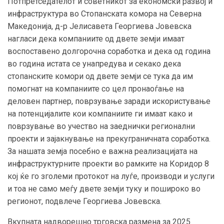
Потпретседателот и советникот за економски развој и
инфраструктура во Стопанската комора на Северна
Македонија, д-р Јелисавета Георгиева Јовевска
нагласи дека компаниите од двете земји имаат
воспоставено долгорочна соработка и дека од година
во година истата се унапредува и секако дека
стопанските комори од двете земји се тука да им
помогнат на компаниите со цел пронаоѓање на
деловен партнер, поврзување заради искористување
на потенцијалите кои компаниите ги имаат како и
поврзување во учество на заеднички регионални
проекти и зајакнување на прекуграничната соработка.
За нашата земја посебно е важна реализацијата на
инфраструктурните проекти во рамките на Коридор 8
кој ќе го зголеми протокот на луѓе, производи и услуги
и тоа не само меѓу двете земји туку и пошироко во
регионот, подвлече Георгиева Јовевска.
Вкупната надворешно трговска размена за 2025