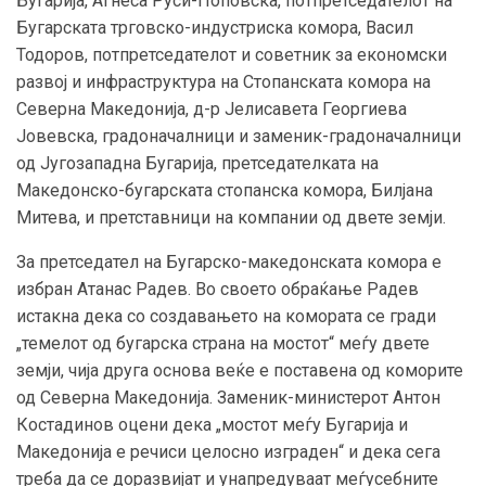
Бугарија, Агнеса Руси-Поповска, потпретседателот на
Бугарската трговско-индустриска комора, Васил
Тодоров, потпретседателот и советник за економски
развој и инфраструктура на Стопанската комора на
Северна Македонија, д-р Јелисавета Георгиева
Јовевска, градоначалници и заменик-градоначалници
од Југозападна Бугарија, претседателката на
Македонско-бугарската стопанска комора, Билјана
Митева, и претставници на компании од двете земји.
За претседател на Бугарско-македонската комора е
избран Атанас Радев. Во своето обраќање Радев
истакна дека со создавањето на комората се гради
„темелот од бугарска страна на мостот“ меѓу двете
земји, чија друга основа веќе е поставена од коморите
од Северна Македонија. Заменик-министерот Антон
Костадинов оцени дека „мостот меѓу Бугарија и
Македонија е речиси целосно изграден“ и дека сега
треба да се доразвијат и унапредуваат меѓусебните