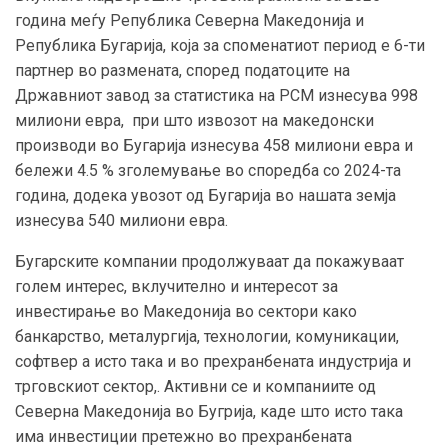
година меѓу Република Северна Македонија и
Република Бугарија, која за споменатиот период е 6-ти
партнер во размената, според податоците на
Државниот завод за статистика на РСМ изнесува 998
милиони евра, при што извозот на македонски
производи во Бугарија изнесува 458 милиони евра и
бележи 4.5 % зголемување во споредба со 2024-та
година, додека увозот од Бугарија во нашата земја
изнесува 540 милиони евра.
Бугарските компании продолжуваат да покажуваат
голем интерес, вклучително и интересот за
инвестирање во Македонија во сектори како
банкарство, металургија, технологии, комуникации,
софтвер а исто така и во прехранбената индустрија и
трговскиот сектор,. Активни се и компаниите од
Северна Македонија во Бугрија, каде што исто така
има инвестиции претежно во прехранбената