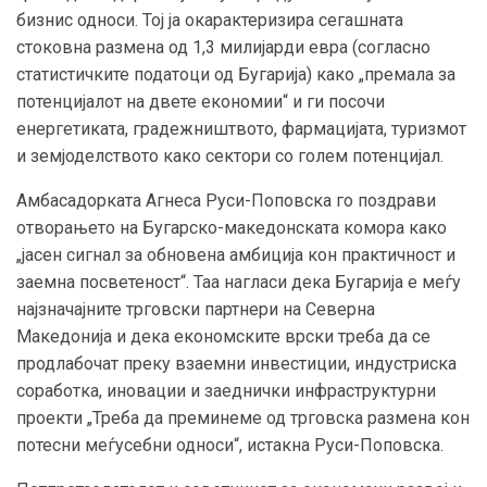
бизнис односи. Тој ја окарактеризира сегашната
стоковна размена од 1,3 милијарди евра (согласно
статистичките податоци од Бугарија) како „премала за
потенцијалот на двете економии“ и ги посочи
енергетиката, градежништвото, фармацијата, туризмот
и земјоделството како сектори со голем потенцијал.
Амбасадорката Агнеса Руси-Поповска го поздрави
отворањето на Бугарско-македонската комора како
„јасен сигнал за обновена амбиција кон практичност и
заемна посветеност“. Таа нагласи дека Бугарија е меѓу
најзначајните трговски партнери на Северна
Македонија и дека економските врски треба да се
продлабочат преку взаемни инвестиции, индустриска
соработка, иновации и заеднички инфраструктурни
проекти „Треба да преминеме од трговска размена кон
потесни меѓусебни односи“, истакна Руси-Поповска.