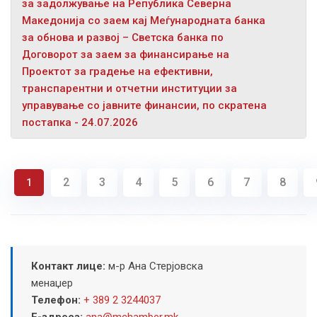
за задолжување на Република Северна
Македонија со заем кај Меѓународната банка
за обнова и развој – Светска банка по
Договорот за заем за финансирање на
Проектот за градење на ефективни,
транспарентни и отчетни институции за
управување со јавните финансии, по скратена
постапка - 24.07.2026
2
3
4
5
6
7
8
1
Контакт лице:
м-р Ана Стерјовска
менаџер
Телефон:
+ 389 2 3244037
Е-адреса:
ana@mchamber.mk