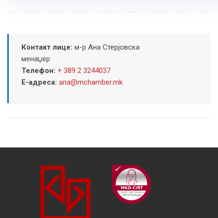
Контакт лице:
м-р Ана Стерјовска
менаџер
Телефон:
+ 389 2 3244037
Е-адреса:
ana@mchamber.mk