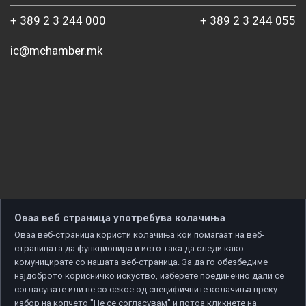
+ 389 2 3 244 000
+ 389 2 3 244 055
ic@mchamber.mk
Оваа веб страница употребува колачиња
Оваа веб-страница користи колачиња кои помагаат на веб-
страницата да функционира и исто така да следи како
комуницирате со нашата веб-страница. За да го обезбедиме
најдоброто корисничко искуство, изберете поединечно дали се
согласувате или не со секое од специфичните колачиња преку
избор на копчето "Не се согласувам" и потоа кликнете на