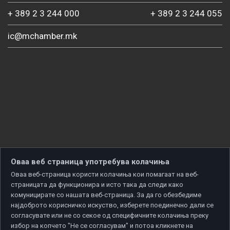
+ 389 2 3 244 000
+ 389 2 3 244 055
ic@mchamber.mk
Оваа веб страница употребува колачиња
Оваа веб-страница користи колачиња кои помагаат на веб-
страницата да функционира и исто така да следи како
комуницирате со нашата веб-страница. За да го обезбедиме
најдоброто корисничко искуство, изберете поединечно дали се
согласувате или не со секое од специфичните колачиња преку
избор на копчето "Не се согласувам" и потоа кликнете на