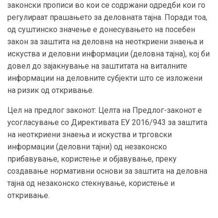
законски прописи во кои се содржани одредби кои го
регулираат прашањето за деловната тајна. Поради тоа,
од суштинско значење е донесувањето на посебен
закон за заштита на деловна на неоткриени знаења и
искуства и деловни информации (деловна тајна), кој би
довел до зајакнување на заштитата на виталните
информации на деловните субјекти што се изложени
на ризик од откривање.
Цел на предлог законот: Целта на Предлог-законот е
усогласување со Директивата ЕУ 2016/943 за заштита
на неоткриени знаења и искуства и трговски
информации (деловни тајни) од незаконско
прибавување, користење и објавување, преку
создавање нормативни основи за заштита на деловна
тајна од незаконско стекнување, користење и
откривање.