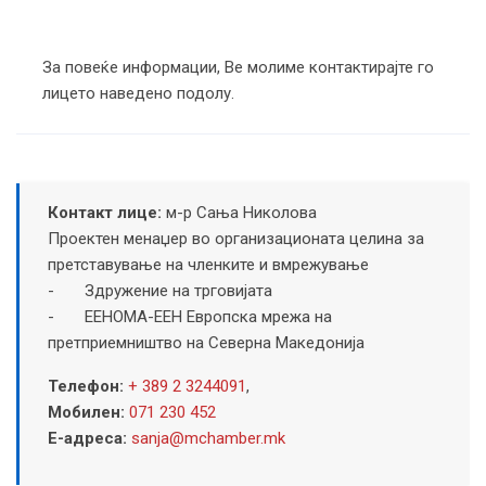
За повеќе информации, Ве молиме контактирајте го
лицето наведено подолу.
Контакт лице:
м-р Сања Николова
Проектен менаџер во организационата целина за
претставување на членките и вмрежување
- Здружение на трговијата
- ЕЕНОМА-EEН Европска мрежа на
претприемништво на Северна Македонија
Телефон:
+ 389 2 3244091
,
Мобилен:
071 230 452
Е-адреса:
sanja@mchamber.mk