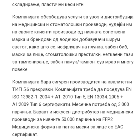
складирање, пластични кеси итн.
Компанијата обезбедува услуги за увоз и дистрибуција
на медицински и стоматолошки производи, нудејќи им
на своите клиенти производи од нивната сопствена
марка и брендови од водечки добавувачи ширум
светот, како што се: исфрлувач на плунка, забен биб,
маски за лице, стоматолошки престилки, неткаени гази
за тампонирање, забен памук/тампон, сув мраз и многу
повеќе.
Компанијата бара сигурен производител на квалитетни
ТИП 5,6 прекривки. Компанијата треба да поседува EN
ISO 13982-1: 2004 + A1: 2010 Тип 5, EN 13034: 2005 +
A1:2009 Тип 6 сертификати. Месечна потреба од 3.000
парчиња. Бараат и искусен дистрибутер на медицински
производи за нивните 50.000 парчиња на FFP2
Медицинска форма на патка маски за лице со EAC
сертификат.