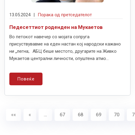
13.05.2024
|
Порака од претседателот
Педесеттиот роденден на Мукаетов
Во петокот навечер со мојата сопруга
присуствувавме на еден настан кој народски кажано
ни „легна;. АБЦ беше местото, другарите на Живко
Мукаетов централни личности, опуштена атмо...
Повеќе
««
«
…
67
68
69
70
7