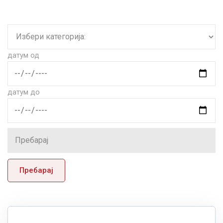
датум од
датум до
Пребарај