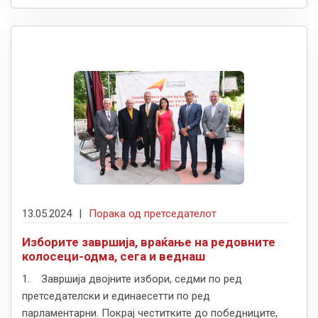
13.05.2024
|
Порака од претседателот
Изборите завршија, враќање на редовните
колосеци-одма, сега и веднаш
1. Завршија двојните избори, седми по ред
претседателски и единаесетти по ред
парламентарни. Покрај честитките до победниците,