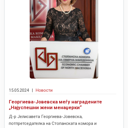
15.05.2024
|
Новости
Георгиева-Јовевска меѓу наградените
„Најуспешни жени менаџерки“
Д-р Јелисавета Георгиева-Јовевска,
потпретседателка на Стопанската комора и